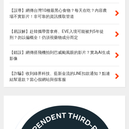
【誤導】網傳台灣10種最黑心食物？每天在吃？內容農
場不實影片！非可靠的資訊獲取管道
【易誤解】赴韓攜帶普拿疼、EVE入境可能被判5年徒
刑？勿以偏概全！仍須視藥物成分而定
【錯誤】網傳搭飛機拍到巴威颱風眼的影片？實為AI生成
影像
【詐騙】收到綠界科技、藍新金流的LINE扣款通知？點連
結幫退款？當心假網站與假客服