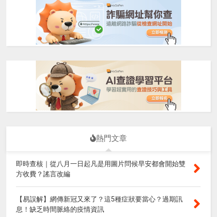
熱門文章
即時查核｜從八月一日起凡是用圖片問候早安都會開始雙
方收費？謠言改編
【易誤解】網傳新冠又來了？這5種症狀要當心？過期訊
息！缺乏時間脈絡的疫情資訊