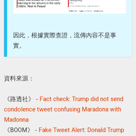
因此，根據實際查證，流傳內容不是事
實。
資料來源：
《路透社》 -
Fact check: Trump did not send
condolence tweet confusing Maradona with
Madonna
《BOOM》 -
Fake Tweet Alert: Donald Trump