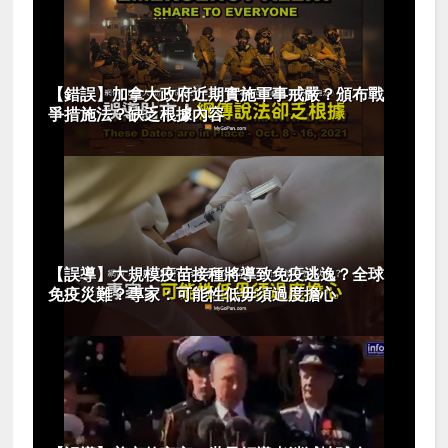
【錯誤】加拿大政府近期實施軍事戒嚴？頒布戰
爭措施法？缺乏根據內容
【誤導】大規模疫苗接種將導致免疫逃逸？全球
免疫災難？專家：可能性低毋須過度擔心