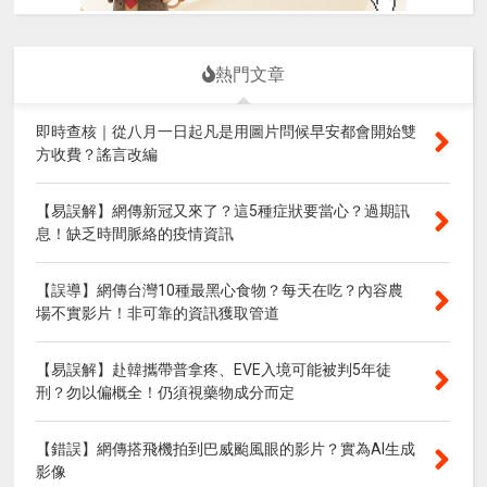
熱門文章
即時查核｜從八月一日起凡是用圖片問候早安都會開始雙
方收費？謠言改編
【易誤解】網傳新冠又來了？這5種症狀要當心？過期訊
息！缺乏時間脈絡的疫情資訊
【誤導】網傳台灣10種最黑心食物？每天在吃？內容農
場不實影片！非可靠的資訊獲取管道
【易誤解】赴韓攜帶普拿疼、EVE入境可能被判5年徒
刑？勿以偏概全！仍須視藥物成分而定
【錯誤】網傳搭飛機拍到巴威颱風眼的影片？實為AI生成
影像