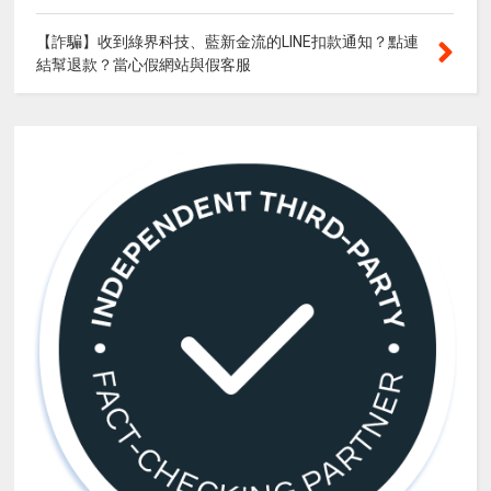
【詐騙】收到綠界科技、藍新金流的LINE扣款通知？點連
結幫退款？當心假網站與假客服