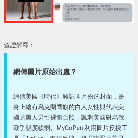
查證解釋：
網傳圖片原始出處？
網傳美國《時代》雜誌 4 月份的封面，是
身上繪有烏克蘭國旗的白人女性與代表美
國的黑人男性裸體合照，諷刺美國對烏俄
戰爭態度軟弱。MyGoPen 利用圖片反搜工