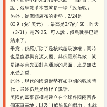
說，俄烏戰爭本質就是一場「政治戰」。
另外，從俄國盧布的走勢，2/24是
83.9（兌1美元），最高是3/7的150，昨天
（3/31）是79.25。可以說，俄烏戰爭已經
結束了。
畢竟，俄羅斯除了是核武超級強權，同時
也是能源與資源大國。與俄羅斯為敵，就
是讓歐美先面對高通膨的局面，這是無法
承受之重。
此外，現代的國際形勢有如中國的戰國時
代，最終仍然是槍桿子說話。
美國的軍事霸權是建立在全球各國兩百多
個軍事基地，以及11艘航母的戰力，也就