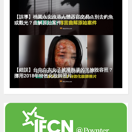
【誤導】桃園永安漁港人體器官交易？別去釣魚
或觀光？曲解原始案件
【錯誤】台中白衣女子被潑熱湯的半臉毀容照？
挪用2018年特效化妝師照片