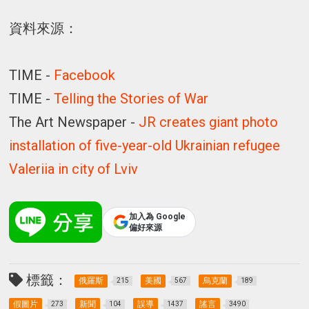
資料來源：
TIME -
Facebook
TIME -
Telling the Stories of War
The Art Newspaper -
JR creates giant photo
installation of five-year-old Ukrainian refugee
Valeriia in city of Lviv
加入為 Google
偏好來源
標籤：
俄羅斯
美國
烏克蘭
215
567
189
假圖片
新聞
誤導
謠言
273
104
1437
3490