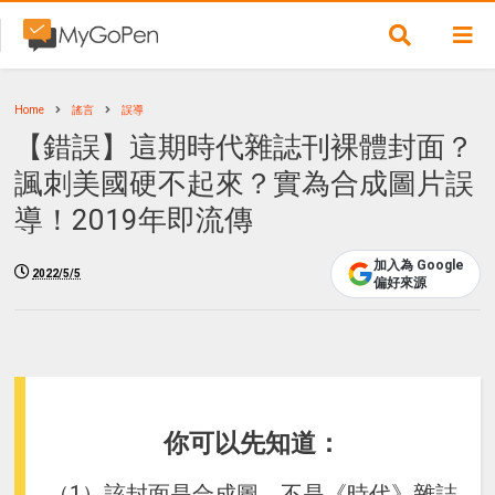
Home
謠言
誤導
【錯誤】這期時代雜誌刊裸體封面？
諷刺美國硬不起來？實為合成圖片誤
導！2019年即流傳
加入為 Google
2022/5/5
偏好來源
你可以先知道：
（1）該封面是合成圖，不是《時代》雜誌