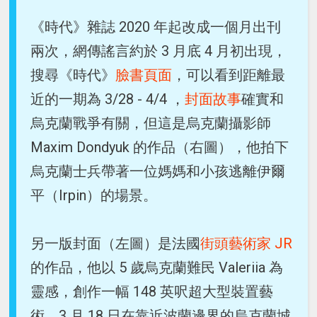
《時代》雜誌 2020 年起改成一個月出刊
兩次，網傳謠言約於 3 月底 4 月初出現，
搜尋《時代》
臉書頁面
，可以看到距離最
近的一期為 3/28 - 4/4 ，
封面故事
確實和
烏克蘭戰爭有關，但這是烏克蘭攝影師
Maxim Dondyuk 的作品（右圖），他拍下
烏克蘭士兵帶著一位媽媽和小孩逃離伊爾
平（Irpin）的場景。
另一版封面（左圖）是法國
街頭藝術家 JR
的作品，他以 5 歲烏克蘭難民 Valeriia 為
靈感，創作一幅 148 英呎超大型裝置藝
術，3 月 18 日在靠近波蘭邊界的烏克蘭城