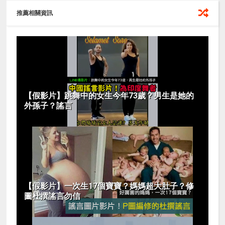
推薦相關資訊
【假影片】跳舞中的女生今年73歲？男生是她的
外孫子？謠言
【假影片】一次生17個寶寶？媽媽超大肚子？修
圖杜撰謠言勿信