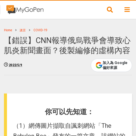
Home
謠言
COVID-19
【錯誤】CNN報導俄烏戰爭會導致心
肌炎新聞畫面？後製編修的虛構內容
加入為 Google
2022/5/9
偏好來源
你可以先知道：
（1）網傳圖片擷取自諷刺網站「The