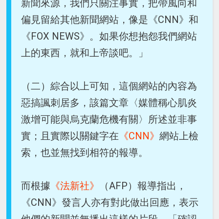
新聞來源，我們只關注事實，把帶風向和
偏見留給其他新聞網站，像是《CNN》和
《FOX NEWS》。如果你想抱怨我們網站
上的東西，就和上帝談吧。」
（二）綜合以上可知，這個網站的內容為
惡搞諷刺居多，該篇文章〈媒體稱心肌炎
激增可能與烏克蘭危機有關〉所述並非事
實；且實際以關鍵字在
《CNN》
網站上檢
索，也並無找到相符的報導。
而根據
《法新社》
（AFP）報導指出，
《CNN》發言人亦有對此做出回應，表示