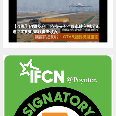
【誤導】阿爾及利亞恐佈份子油罐車駛入機場跑
道？遊戲動畫非實際狀況