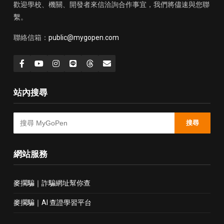
歡迎學校、機關、開發者來信洽詢合作事宜，我們將儘速與您聯
繫。
聯絡信箱：
public@mygopen.com
站內搜尋
搜尋
網站服務
麥擱騙｜詐騙網址幫你查
麥擱騙｜AI 查證學習平台