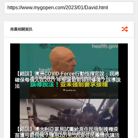
推薦相關資訊
【錯誤】澳洲COVID-Force行動指揮官說：我將
確保每個人在2021 年聖誕節前得到修復？誤導說
法
【錯誤】澳大利亞當局試圖給原住民強制接種疫
苗遭弓箭伺候？挪用2019巴西原住民團體抗議活