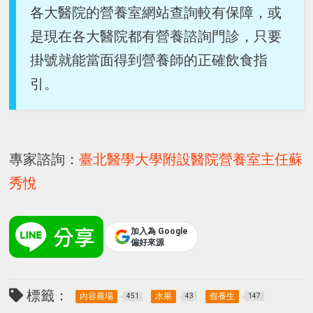
各大醫院的營養室網站查詢較有保障，或
是現在各大醫院都有營養諮詢門診，只要
掛號就能當面得到營養師的正確飲食指
引。
專家諮詢：
臺北醫學大學附設醫院營養室主任蘇
秀悅
加入為 Google
偏好來源
標籤：
內容農場
水果
假養生
451
43
147