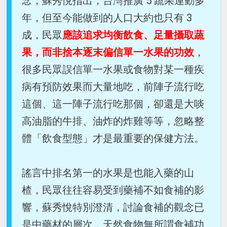
念，蘇秀悅指出，台灣推廣 5 蔬果運動多
年，但至今能做到的人口大約也只有 3
成，民眾
應該追求均衡飲食、足量攝取蔬
果，而非捨本逐末偏信單一水果的功效
，
很多民眾誤信單一水果或食物對某一種疾
病有預防效果而大量地吃，前陣子流行吃
這個、這一陣子流行吃那個，卻還是大啖
高油脂的牛排、油炸的炸雞等等，忽略整
體「飲食型態」才是最重要的保健方法。
謠言中排名第一的水果是也能入藥的山
楂，民眾往往容易受到藥補不如食補的影
響，蘇秀悅特別澄清，討論食補的觀念已
是中藥材的層次，天然食物無所謂食補功