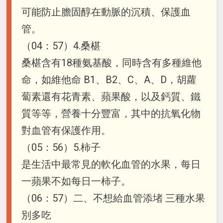
可能防止膽固醇在動脈的沉積、保護血
管。
（04：57）4.桑椹
桑椹含有18種氨基酸，同時含有多種維他
命，如維他命 B1、B2、C、A、D，胡蘿
蔔素還有花青素、蘋果酸，以及鈣質、鐵
質等等，營養十分豐富，其中的抗氧化物
對血管有保護作用。
（05：56）5.柿子
是生活中最常見的軟化血管的水果，每日
一蘋果不如每日一柿子。
（06：57）二、不想給血管添堵 三種水果
別多吃