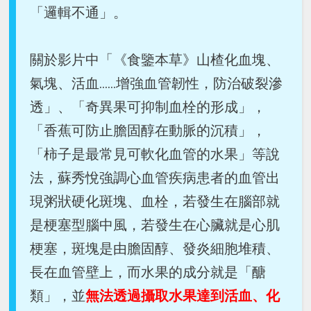
「邏輯不通」。
關於影片中「《食鑒本草》山楂化血塊、
氣塊、活血......增強血管韌性，防治破裂滲
透」、「奇異果可抑制血栓的形成」，
「香蕉可防止膽固醇在動脈的沉積」，
「柿子是最常見可軟化血管的水果」等說
法，蘇秀悅強調心血管疾病患者的血管出
現粥狀硬化斑塊、血栓，若發生在腦部就
是梗塞型腦中風，若發生在心臟就是心肌
梗塞，斑塊是由膽固醇、發炎細胞堆積、
長在血管壁上，而水果的成分就是「醣
類」，並
無法透過攝取水果達到活血、化