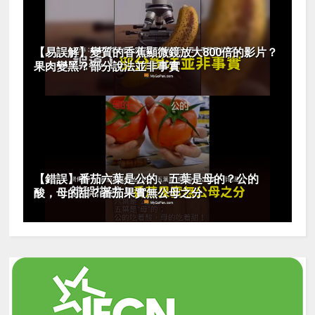
【易誤解】變質的香蕉顯微鏡放大800倍的影片？
果肉變黑？部分說法並非事實
【錯誤】番茄六葉是公的、五葉是母的？公的
酸，母的甜？番茄果實無公母之分