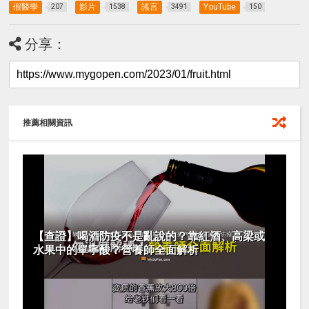
假醫學
影片
謠言
YouTube
207
1538
3491
150
分享：
推薦相關資訊
【查證】喝酒防疫不是亂說的？靠紅酒、高梁或
水果中的單寧酸？營養師全面解析