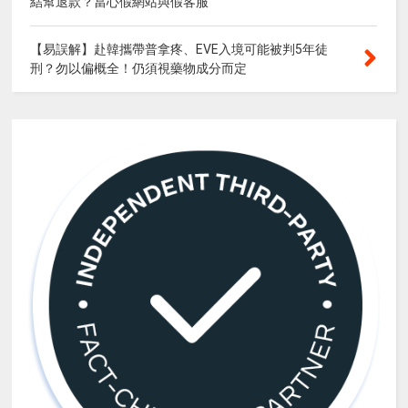
結幫退款？當心假網站與假客服
【易誤解】赴韓攜帶普拿疼、EVE入境可能被判5年徒
刑？勿以偏概全！仍須視藥物成分而定