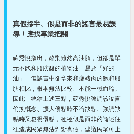
真假摻半、似是而非的謠言最易誤
導！應找專業把關
蘇秀悅指出，酪梨雖然高油脂，但卻是單
元不飽和脂肪酸的植物油、屬於「好的
油」，但謠言中卻拿來和瘦豬肉的飽和脂
肪相比，根本無法比較、不能一概而論。
因此，總結上述三點，蘇秀悅強調該謠言
偷換概念、擴大優點時不論缺點、強調缺
點時又忽視優點，種種似是而非的論述往
往造成民眾無法判斷真假，建議民眾可上