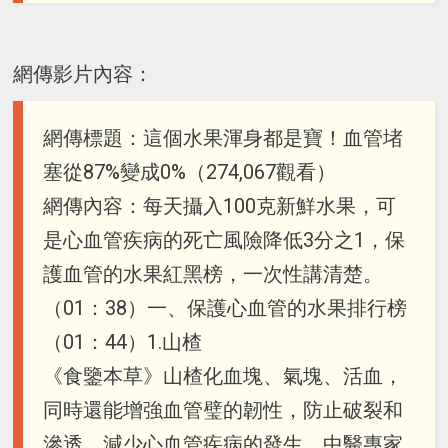
網傳影片內容：
網傳標題：​​這個水果渾身都是寶！血管堵
塞從87%變成0%（274,067觀看）
網傳內容：每天攝入100克新鮮水果，可
是心血管疾病的死亡風險降低3分之1，保
護血管的水果紅黑榜，一次性講清楚。
（01：38）一、保護心血管的水果排行榜
（01：44）1.山楂
《食鑒本草》山楂化血塊、氣塊、活血，
同時還能增強血管璧的韌性，防止破裂和
滲透，減少心血管疾病的發生，中醫專家