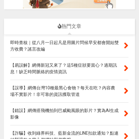
熱門文章
即時查核｜從八月一日起凡是用圖片問候早安都會開始雙
方收費？謠言改編
【易誤解】網傳新冠又來了？這5種症狀要當心？過期訊
息！缺乏時間脈絡的疫情資訊
【誤導】網傳台灣10種最黑心食物？每天在吃？內容農
場不實影片！非可靠的資訊獲取管道
【錯誤】網傳搭飛機拍到巴威颱風眼的影片？實為AI生成
影像
【詐騙】收到綠界科技、藍新金流的LINE扣款通知？點連