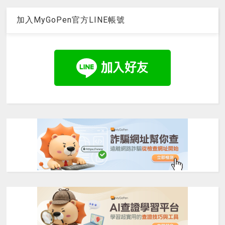
加入MyGoPen官方LINE帳號