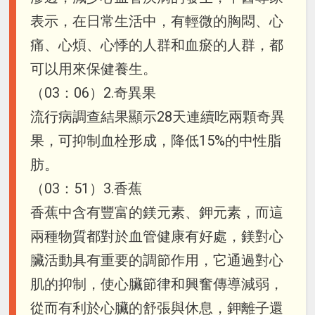
表示，在日常生活中，有輕微的胸悶、心
痛、心煩、心悸的人群和血瘀的人群，都
可以用來保健養生。
（03：06）2.奇異果
流行病調查結果顯示28天連續吃兩顆奇異
果，可抑制血栓形成，降低15%的中性脂
肪。
（03：51）3.香蕉
香蕉中含有豐富的鎂元素、鉀元素，而這
兩種物質都對於血管健康有好處，鎂對心
臟活動具有重要的調節作用，它通過對心
肌的抑制，使心臟節律和興奮傳導減弱，
從而有利於心臟的舒張與休息，鉀離子還