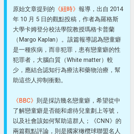
原始文章提到的
《紐時》
報導，出自 2014
年 10 月 5 日的觀點投稿，作者為羅格斯
大學卡姆登分校法學院教授瑪格卡普蘭
（Margo Kaplan）。該篇報導認為戀童癖
是一種疾病，而非犯罪，患有戀童癖的性
犯罪者，大腦白質（White matter）較
少，應結合認知行為療法和藥物治療，幫
助這些人抑制衝動。
《BBC》
則是採訪幾名戀童癖，希望從中
了解戀童癖是否能和虐待兒童劃上等號，
以及社會該如何幫助這群人；《CNN》的
兩篇觀點評論，則是國家橄欖球聯盟名人