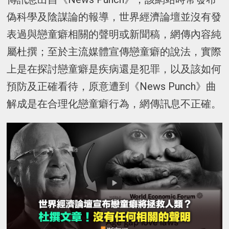
偽科學及陰謀論的報導，世界經濟論壇並沒有發
表過與戀童癖相關的聲明或新聞稿，網傳內容純
屬杜撰；至於主流媒體宣傳戀童癖的說法，實際
上是在探討戀童癖是疾病還是犯罪，以及該如何
預防及正確看待，原意遭到《News Punch》曲
解成是在合理化戀童癖行為，網傳訊息不正確。