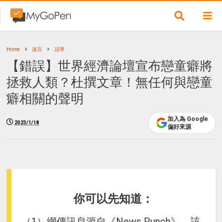
Home
謠言
誤導
【錯誤】世界經濟論壇宣布戀童癖將
拯救人類？杜撰文章！無任何與戀童
癖相關的聲明
加入為 Google
2023/1/18
偏好來源
你可以先知道：
（1）網傳訊息源自《News Punch》，該