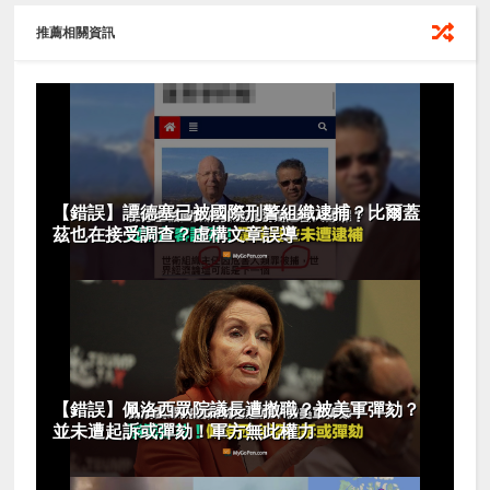
推薦相關資訊
【錯誤】譚德塞已被國際刑警組織逮捕？比爾蓋
茲也在接受調查？虛構文章誤導
【錯誤】佩洛西眾院議長遭撤職？被美軍彈劾？
並未遭起訴或彈劾！軍方無此權力