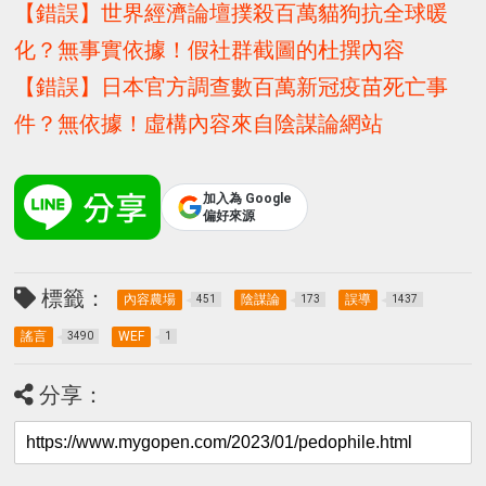
【錯誤】世界經濟論壇撲殺百萬貓狗抗全球暖
化？無事實依據！假社群截圖的杜撰內容
【錯誤】日本官方調查數百萬新冠疫苗死亡事
件？無依據！虛構內容來自陰謀論網站
加入為 Google
偏好來源
標籤：
內容農場
陰謀論
誤導
451
173
1437
謠言
WEF
3490
1
分享：