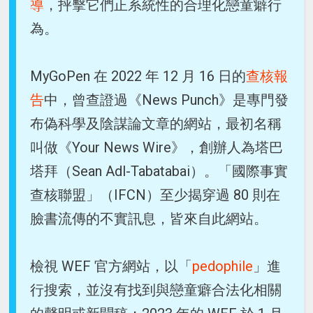
導
，抨擊它們正系統性的合理化戀童癖行
為。
MyGoPen 在 2022 年 12 月 16 日的
查核報
告
中，曾查證過《News Punch》是專門發
布偽科學及陰謀論文章的網站，最初名稱
叫做《Your News Wire》，創辦人為塔巴
塔拜（Sean Adl-Tabatabai）。「國際事實
查核聯盟」（IFCN）至少揭穿過 80 則在
臉書流傳的不實訊息，皆來自此網站。
檢視 WEF 官方網站，以「
pedophile
」進
行搜索，並沒有找到與戀童癖合法化相關