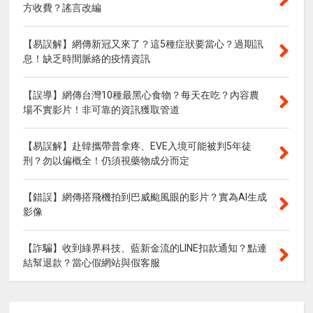
方收費？謠言改編
【易誤解】網傳新冠又來了？這5種症狀要當心？過期訊
息！缺乏時間脈絡的疫情資訊
【誤導】網傳台灣10種最黑心食物？每天在吃？內容農
場不實影片！非可靠的資訊獲取管道
【易誤解】赴韓攜帶普拿疼、EVE入境可能被判5年徒
刑？勿以偏概全！仍須視藥物成分而定
【錯誤】網傳搭飛機拍到巴威颱風眼的影片？實為AI生成
影像
【詐騙】收到綠界科技、藍新金流的LINE扣款通知？點連
結幫退款？當心假網站與假客服