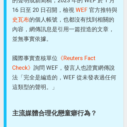
的聲明或新聞稿；2023 年的 WEF 於 1 月
16 日至 20 日召開，檢視
WEF
官方推特與
史瓦布
的個人帳號，也都沒有找到相關的
內容，網傳訊息是引用一篇捏造的文章，
並無事實依據。
國際事實查核單位
《Reuters Fact
Check》
詢問 WEF，發言人也證實網傳說
法「完全是編造的，WEF 從未發表過任何
這類型的聲明。」
主流媒體合理化戀童癖行為？