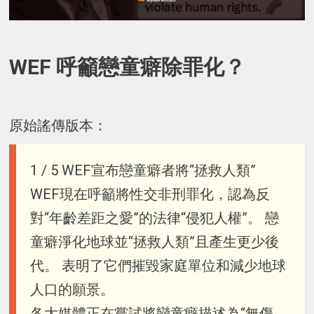
WEF 呼籲戀童癖除罪化？
原始謠傳版本：
1 / 5 WEF宣布戀童癖者將“拯救人類”
WEF現在呼籲將性交非刑罪化，認為反
對“年齡差距之愛”的法律“侵犯人權”。 戀
童癖淨化地球並“拯救人類”且產生更少後
代。 表明了它們摧毀家庭單位和減少地球
人口的願景。
各大媒體正在嘗試將戀童癖描述為“無傷