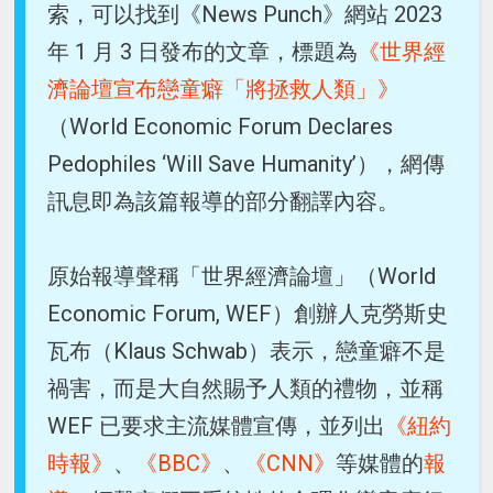
索，可以找到《News Punch》網站 2023
年 1 月 3 日發布的文章，標題為
《世界經
濟論壇宣布戀童癖「將拯救人類」》
（World Economic Forum Declares
Pedophiles ‘Will Save Humanity’），網傳
訊息即為該篇報導的部分翻譯內容。
原始報導聲稱「世界經濟論壇」（World
Economic Forum, WEF）創辦人克勞斯史
瓦布（Klaus Schwab）表示，戀童癖不是
禍害，而是大自然賜予人類的禮物，並稱
WEF 已要求主流媒體宣傳，並列出
《紐約
時報》
、
《BBC》
、
《CNN》
等媒體的
報