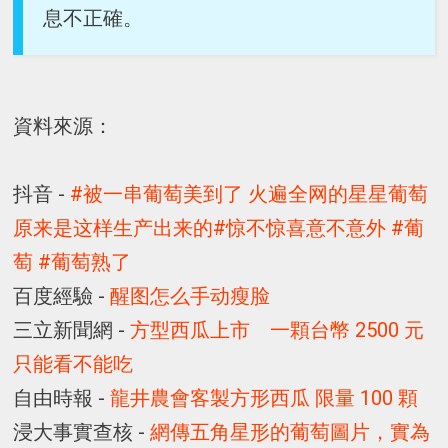
息不正確。
資料來源：
抖音 -
#被一串葡萄美到了 火遍全网的星星葡萄
原来是这样生产出来的#惊不惊喜意不意外 #葡
萄 #葡萄熟了
百度經驗 -
醒图怎么手动瘦脸
三立新聞網 -
方型西瓜上市 一顆台幣 2500 元
只能看不能吃
自由時報 -
龍井農會客製方形西瓜 限量 100 顆
浸大事實查核 -
網傳五角星形的葡萄圖片，實為