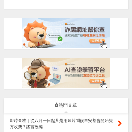
熱門文章
即時查核｜從八月一日起凡是用圖片問候早安都會開始雙
方收費？謠言改編