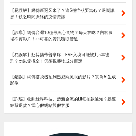
【易誤解】網傳新冠又來了？這5種症狀要當心？過期訊
息！缺乏時間脈絡的疫情資訊
【誤導】網傳台灣10種最黑心食物？每天在吃？內容農
場不實影片！非可靠的資訊獲取管道
【易誤解】赴韓攜帶普拿疼、EVE入境可能被判5年徒
刑？勿以偏概全！仍須視藥物成分而定
【錯誤】網傳搭飛機拍到巴威颱風眼的影片？實為AI生成
影像
【詐騙】收到綠界科技、藍新金流的LINE扣款通知？點連
結幫退款？當心假網站與假客服