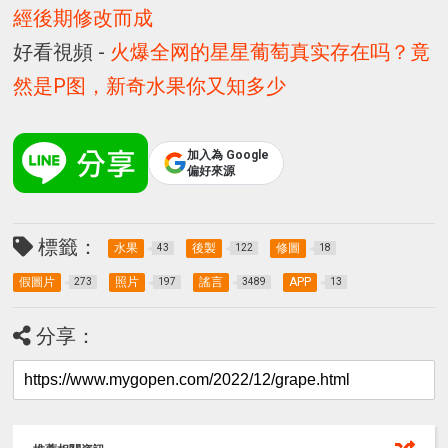
經後期修改而成
好看視頻 -
火爆全网的星星葡萄真实存在吗？竟
然是P图，新奇水果你又知多少
加入為 Google
偏好來源
標籤：
水果
後製
修圖
43
122
18
假圖片
照片
謠言
APP
273
197
3489
13
分享：