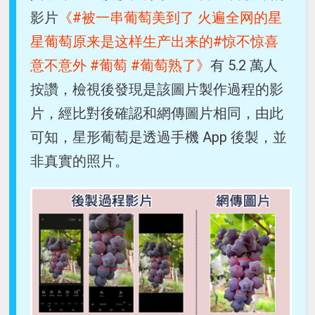
影片
《#被一串葡萄美到了 火遍全网的星
星葡萄原来是这样生产出来的#惊不惊喜
意不意外 #葡萄 #葡萄熟了》
有 5.2 萬人
按讚，檢視後發現是該圖片製作過程的影
片，經比對後確認和網傳圖片相同，由此
可知，星形葡萄是透過手機 App 後製，並
非真實的照片。