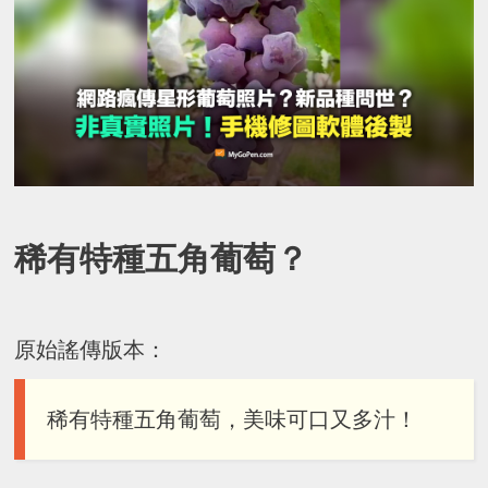
稀有特種五角葡萄？
原始謠傳版本：
稀有特種五角葡萄，美味可口又多汁！