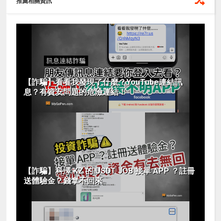
推薦相關資訊
【詐騙】看看我發現了什麼？YouTube連結訊
息？有資安問題的危險連結！
【詐騙】科澤 KZ 的 USDT JOB 接單 APP ？註冊
送體驗金？錢拿不回來