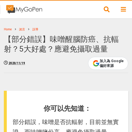
Home
謠言
誤導
【部分錯誤】味噌醒腦防癌、抗輻
射？5大好處？應避免攝取過量
加入為 Google
2020/11/19
偏好來源
你可以先知道：
部分錯誤，味噌是否抗輻射，目前並無實