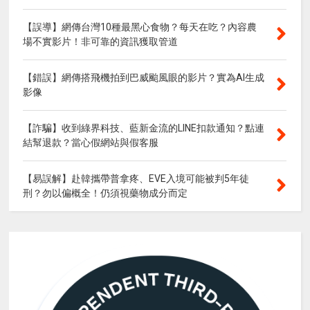
【誤導】網傳台灣10種最黑心食物？每天在吃？內容農
場不實影片！非可靠的資訊獲取管道
【錯誤】網傳搭飛機拍到巴威颱風眼的影片？實為AI生成
影像
【詐騙】收到綠界科技、藍新金流的LINE扣款通知？點連
結幫退款？當心假網站與假客服
【易誤解】赴韓攜帶普拿疼、EVE入境可能被判5年徒
刑？勿以偏概全！仍須視藥物成分而定