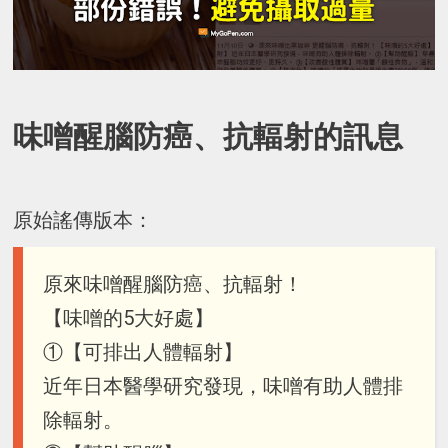
味噌醒腦防癌、抗輻射的訊息
原始謠傳版本：
原來味噌醒腦防癌、抗輻射！
【味噌的5大好處】
①【可排出人體輻射】
近年日本醫學研究發現，味噌有助人體排
除輻射。