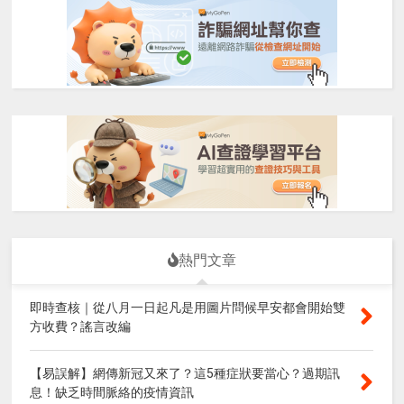
熱門文章
即時查核｜從八月一日起凡是用圖片問候早安都會開始雙
方收費？謠言改編
【易誤解】網傳新冠又來了？這5種症狀要當心？過期訊
息！缺乏時間脈絡的疫情資訊