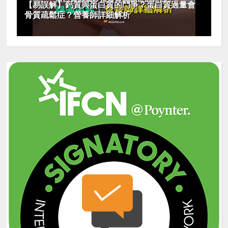
【易誤解】鈣質與蛋白質的鬥爭？蛋白質過量會
骨質疏鬆症？營養師詳細解析