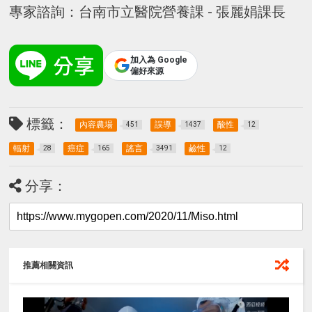
專家諮詢：台南市立醫院營養課 - 張麗娟課長
加入為 Google
偏好來源
標籤：
內容農場
誤導
酸性
451
1437
12
輻射
癌症
謠言
鹼性
28
165
3491
12
分享：
推薦相關資訊