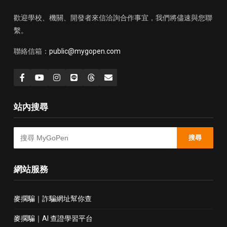
歡迎學校、機關、開發者來信洽詢合作事宜，我們將儘速與您聯
繫。
聯絡信箱：
public@mygopen.com
站內搜尋
搜尋
網站服務
麥擱騙｜詐騙網址幫你查
麥擱騙｜AI 查證學習平台