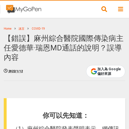
Home
謠言
COVID-19
【錯誤】麻州綜合醫院國際傳染病主
任愛德華·瑞恩MD通話的說明？誤導
內容
加入為 Google
2022/1/12
偏好來源
你可以先知道：
（1）麻州綜合醫院發表聲明表示，網傳訊