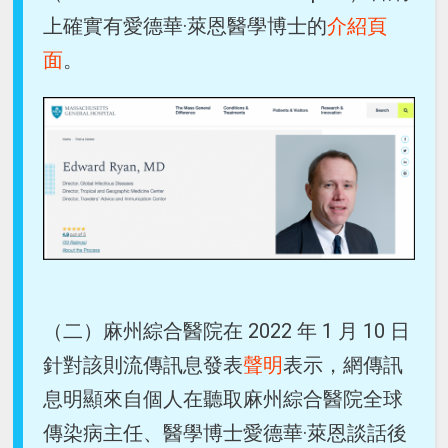
上確實有愛德華·萊恩醫學博士的
介紹頁
面
。
（二）麻州綜合醫院在 2022 年 1 月 10 日
針對該則流傳訊息發表
聲明
表示，網傳訊
息明顯來自個人在聽取麻州綜合醫院全球
傳染病主任、醫學博士愛德華·萊恩談話後