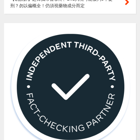
刑？勿以偏概全！仍須視藥物成分而定