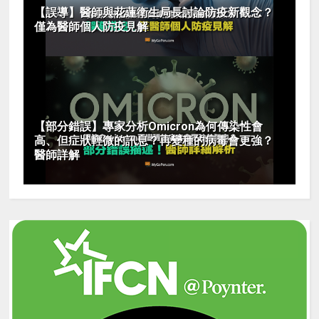
【誤導】醫師與花蓮衛生局長討論防疫新觀念？
僅為醫師個人防疫見解
【部分錯誤】專家分析Omicron為何傳染性會
高、但症狀輕微的訊息？再變種的病毒會更強？
醫師詳解