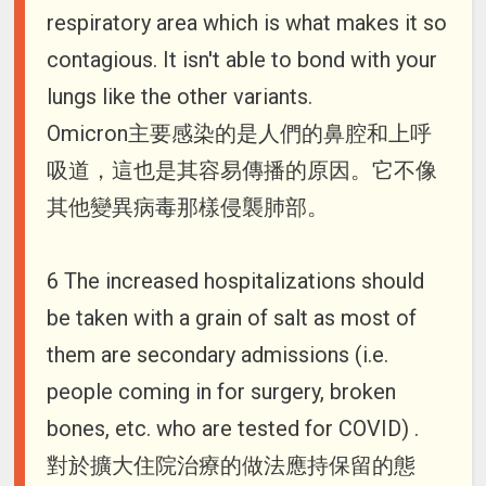
respiratory area which is what makes it so
contagious. It isn't able to bond with your
lungs like the other variants.
Omicron主要感染的是人們的鼻腔和上呼
吸道，這也是其容易傳播的原因。它不像
其他變異病毒那樣侵襲肺部。
6 The increased hospitalizations should
be taken with a grain of salt as most of
them are secondary admissions (i.e.
people coming in for surgery, broken
bones, etc. who are tested for COVID) .
對於擴大住院治療的做法應持保留的態