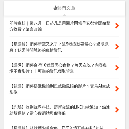
熱門文章
即時查核｜從八月一日起凡是用圖片問候早安都會開始雙
方收費？謠言改編
【易誤解】網傳新冠又來了？這5種症狀要當心？過期訊
息！缺乏時間脈絡的疫情資訊
【誤導】網傳台灣10種最黑心食物？每天在吃？內容農
場不實影片！非可靠的資訊獲取管道
【錯誤】網傳搭飛機拍到巴威颱風眼的影片？實為AI生成
影像
【詐騙】收到綠界科技、藍新金流的LINE扣款通知？點連
結幫退款？當心假網站與假客服
【易誤解】赴韓攜帶普拿疼、EVE入境可能被判5年徒