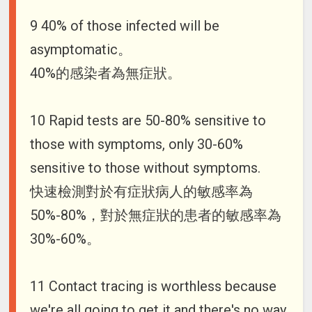
9 40% of those infected will be
asymptomatic。
40%的感染者為無症狀。
10 Rapid tests are 50-80% sensitive to
those with symptoms, only 30-60%
sensitive to those without symptoms.
快速檢測對於有症狀病人的敏感率為
50%-80%，對於無症狀的患者的敏感率為
30%-60%。
11 Contact tracing is worthless because
we're all going to get it and there's no way