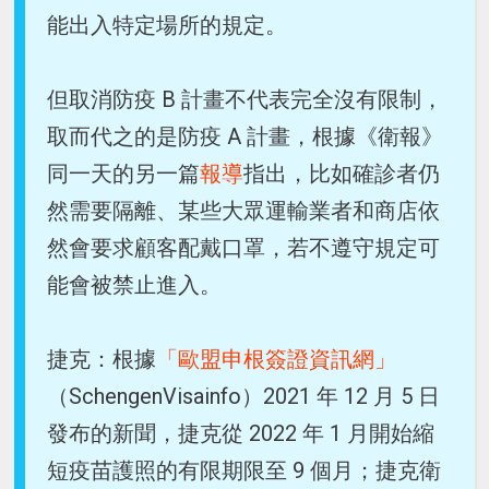
能出入特定場所的規定。
但取消防疫 B 計畫不代表完全沒有限制，
取而代之的是防疫 A 計畫，根據《衛報》
同一天的另一篇
報導
指出，比如確診者仍
然需要隔離、某些大眾運輸業者和商店依
然會要求顧客配戴口罩，若不遵守規定可
能會被禁止進入。
捷克：根據
「歐盟申根簽證資訊網」
（SchengenVisainfo）2021 年 12 月 5 日
發布的新聞，捷克從 2022 年 1 月開始縮
短疫苗護照的有限期限至 9 個月；捷克衛