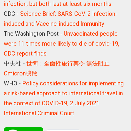
infection, but both last at least six months
CDC -
Science Brief: SARS-CoV-2 Infection-
induced and Vaccine-induced Immunity
The Washington Post -
Unvaccinated people
were 11 times more likely to die of covid-19,
CDC report finds
中央社 -
世衛：全面性旅行禁令 無法阻止
Omicron擴散
WHO -
Policy considerations for implementing
a risk-based approach to international travel in
the context of COVID-19, 2 July 2021
International Criminal Court