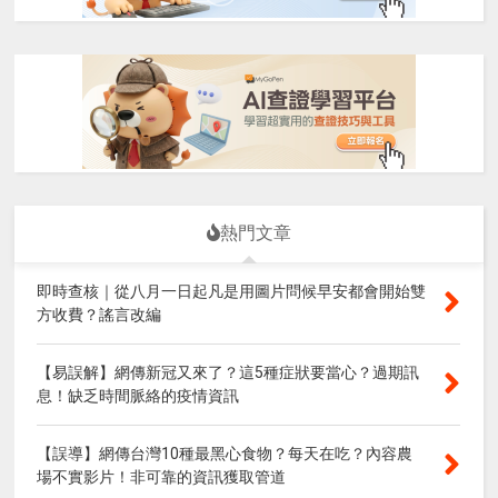
熱門文章
即時查核｜從八月一日起凡是用圖片問候早安都會開始雙
方收費？謠言改編
【易誤解】網傳新冠又來了？這5種症狀要當心？過期訊
息！缺乏時間脈絡的疫情資訊
【誤導】網傳台灣10種最黑心食物？每天在吃？內容農
場不實影片！非可靠的資訊獲取管道