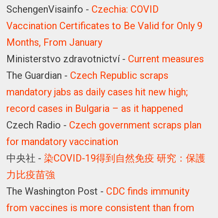
SchengenVisainfo -
Czechia: COVID
Vaccination Certificates to Be Valid for Only 9
Months, From January
Ministerstvo zdravotnictví -
Current measures
The Guardian -
Czech Republic scraps
mandatory jabs as daily cases hit new high;
record cases in Bulgaria – as it happened
Czech Radio -
Czech government scraps plan
for mandatory vaccination
中央社 -
染COVID-19得到自然免疫 研究：保護
力比疫苗強
The Washington Post -
CDC finds immunity
from vaccines is more consistent than from