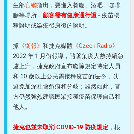
生部
官網
指出，要進入餐廳、酒吧、咖啡
廳等場所，
顧客需有健康通行證
- 疫苗接
種證明或染疫後康復的證明。
據
《衛報》
和捷克媒體
《Czech Radio》
2022 年 1 月份報導，隨著染疫人數持續急
遽上升，捷克政府宣布廢除規定特定人員
和 60 歲以上公民需接種疫苗的法令，以
避免加深社會裂痕和分歧；雖然如此，官
方仍然強烈建議民眾接種疫苗保護自己和
他人。
捷克也並未取消 COVID-19 防疫規定
，根