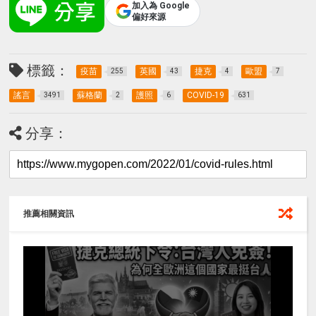
加入為 Google
偏好來源
標籤：
疫苗
英國
捷克
歐盟
255
43
4
7
謠言
蘇格蘭
護照
COVID-19
3491
2
6
631
分享：
推薦相關資訊