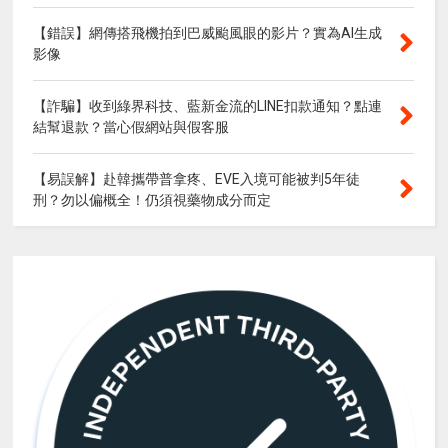
【錯誤】網傳搭飛機拍到巴威颱風眼的影片？實為AI生成
影像
【詐騙】收到綠界科技、藍新金流的LINE扣款通知？點連
結幫退款？當心假網站與假客服
【易誤解】赴韓攜帶普拿疼、EVE入境可能被判5年徒
刑？勿以偏概全！仍須視藥物成分而定