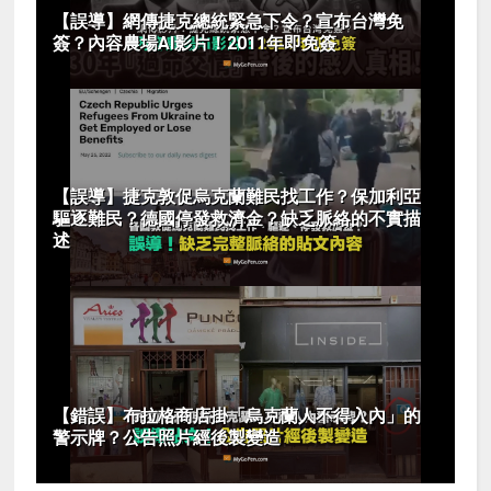
【誤導】網傳捷克總統緊急下令？宣布台灣免
簽？內容農場AI影片！2011年即免簽
【誤導】捷克敦促烏克蘭難民找工作？保加利亞
驅逐難民？德國停發救濟金？缺乏脈絡的不實描
述
【錯誤】布拉格商店掛「烏克蘭人不得入內」的
警示牌？公告照片經後製變造