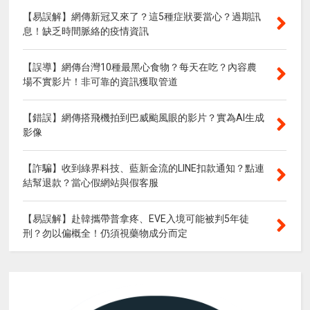
【易誤解】網傳新冠又來了？這5種症狀要當心？過期訊
息！缺乏時間脈絡的疫情資訊
【誤導】網傳台灣10種最黑心食物？每天在吃？內容農
場不實影片！非可靠的資訊獲取管道
【錯誤】網傳搭飛機拍到巴威颱風眼的影片？實為AI生成
影像
【詐騙】收到綠界科技、藍新金流的LINE扣款通知？點連
結幫退款？當心假網站與假客服
【易誤解】赴韓攜帶普拿疼、EVE入境可能被判5年徒
刑？勿以偏概全！仍須視藥物成分而定