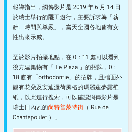
報導指出，網傳影片是 2019 年 6 月 14 日
於瑞士舉行的罷工遊行，主要訴求為「薪
酬、時間與尊嚴」，當天全國各地皆有女
性出來示威。
至於影片拍攝地點，在 0：11 處可以看到
後方建築物有「 Le Plaza 」的招牌，0：
18 處有「orthodontie」的招牌，且牆面外
觀有花朵及安迪渥荷風格的瑪麗蓮夢露壁
紙，以此進行搜索，可以確認網傳影片是
瑞士日內瓦的
尚特普萊特街
（ Rue de
Chantepoulet ）。