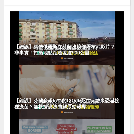
【錯誤】網傳俄羅斯在芬蘭邊境部署核武影片？
非事實！拍攝地點距邊境逾900公里
【錯誤】芬蘭多報62%的COVID死亡人數來恐嚇接
種疫苗？無根據說法曲解原始報導