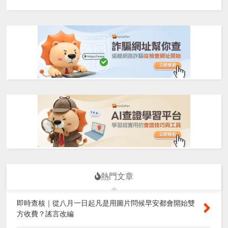
熱門文章
即時查核｜從八月一日起凡是用圖片問候早安都會開始雙
方收費？謠言改編