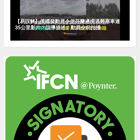
【易誤解】俄國發動員令使芬蘭邊境逃難塞車達
35公里影片？誤導描述！動員令前拍攝