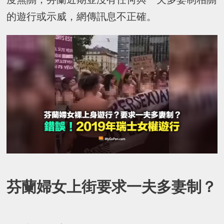
的遊行或示威，網傳訊息不正確。
芬蘭婦女上街要求一夫多妻制？