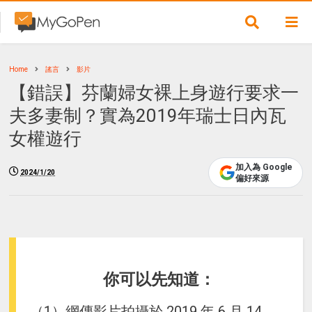
Home
謠言
影片
【錯誤】芬蘭婦女裸上身遊行要求一
夫多妻制？實為2019年瑞士日內瓦
女權遊行
加入為 Google
2024/1/20
偏好來源
你可以先知道：
（1）網傳影片拍攝於 2019 年 6 月 14