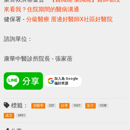
來看我？住院期間的醫病溝通
健保署 -
分級醫療 厝邊好醫師X社區好醫院
諮詢單位：
康華中醫診所院長 - 張家蓓
加入為 Google
偏好來源
標籤：
假醫學
誤導
影片
207
1437
1538
謠言
3491