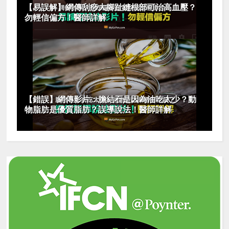
【易誤解】網傳刮痧大腳趾縫根部可治高血壓？
勿輕信偏方！醫師詳解
【錯誤】網傳影片：膽結石是因為油吃太少？動
物脂肪是優質脂肪？誤導說法！醫師詳解