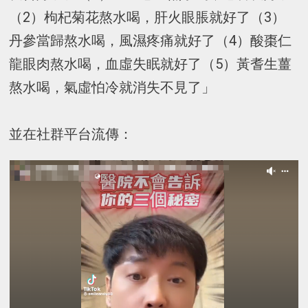
（2）枸杞菊花熬水喝，肝火眼脹就好了（3）
丹參當歸熬水喝，風濕疼痛就好了（4）酸棗仁
龍眼肉熬水喝，血虛失眠就好了（5）黃耆生薑
熬水喝，氣虛怕冷就消失不見了」
並在社群平台流傳：