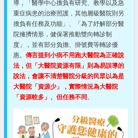
導，「醫學中心擔負有研究、教學以及急
重症病患的治療照護，其他層級醫院則另
擔負有任務及功能」、「為了紓解部分醫
院擁擠情形，健保署推動雙向轉診制
度」，並有部分負擔、掛號費等轉診優
惠。
傳言提到小病不用跑大醫院為正確說
法，但「大醫院資源有限」則為易誤導的
說法，會讓不清楚醫院分級的民眾以為是
大醫院「資源少」，實際情況為大醫院
「資源較多」、但任務不同
。