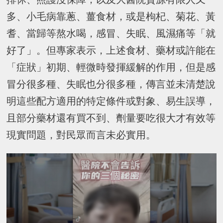
多、小毛病靠蔥、薑食材，或是枸杞、菊花、黃
耆、當歸等熬水喝，感冒、失眠、風濕痛等「就
好了」。但專家表示，上述食材、藥材或許能在
「症狀」初期、輕微時發揮緩解的作用，但是感
冒分很多種、失眠也分很多種，傳言並未清楚說
明這些配方適用的特定條件或對象、易生誤導，
且部分藥材還有買不到、劑量要吃很大才有效等
現實問題，對民眾而言未必實用。