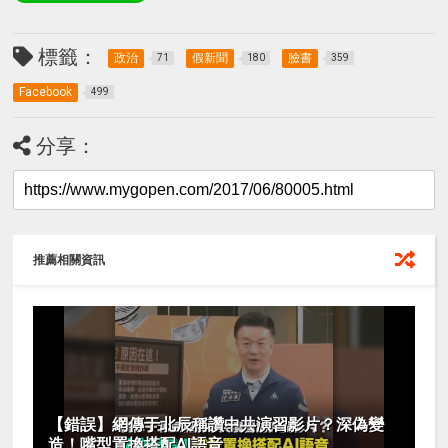
標籤：
政治
假新聞
臉書
71
180
359
Facebook
499
分享：
推薦相關資訊
【錯誤】網傳于北辰稱讚中共演習影片？深偽變
造！嘴型置換搭配AI語音