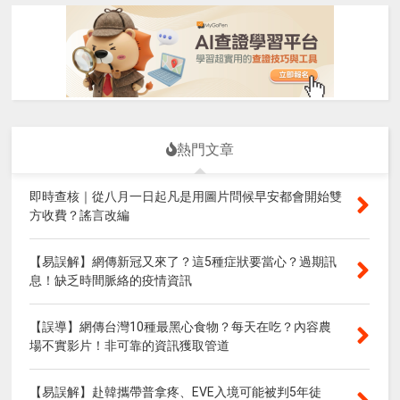
熱門文章
即時查核｜從八月一日起凡是用圖片問候早安都會開始雙
方收費？謠言改編
【易誤解】網傳新冠又來了？這5種症狀要當心？過期訊
息！缺乏時間脈絡的疫情資訊
【誤導】網傳台灣10種最黑心食物？每天在吃？內容農
場不實影片！非可靠的資訊獲取管道
【易誤解】赴韓攜帶普拿疼、EVE入境可能被判5年徒