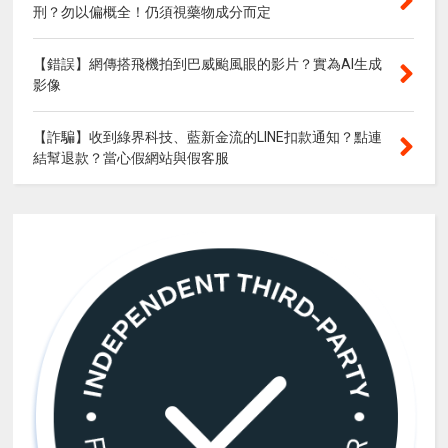
刑？勿以偏概全！仍須視藥物成分而定
【錯誤】網傳搭飛機拍到巴威颱風眼的影片？實為AI生成
影像
【詐騙】收到綠界科技、藍新金流的LINE扣款通知？點連
結幫退款？當心假網站與假客服