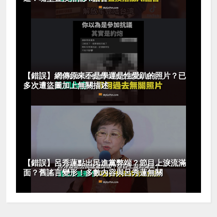
【錯誤】網傳原來不是學運是性愛趴的照片？已
多次遭盜圖加上無關描述
【錯誤】呂秀蓮點出民進黨弊端？節目上淚流滿
面？舊謠言變形！多數內容與呂秀蓮無關