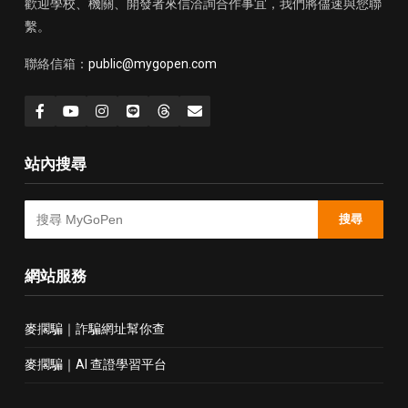
歡迎學校、機關、開發者來信洽詢合作事宜，我們將儘速與您聯
繫。
聯絡信箱：
public@mygopen.com
站內搜尋
搜尋
網站服務
麥擱騙｜詐騙網址幫你查
麥擱騙｜AI 查證學習平台