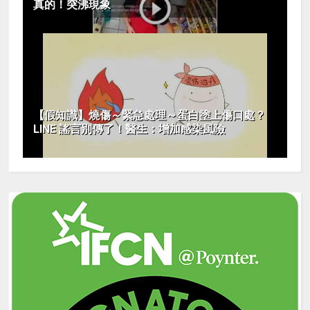
真的！突沸現象
【假知識】燒傷～緊急處理～蛋白塗上傷口處？
LINE 謠言別傳了！醫生：增加感染風險