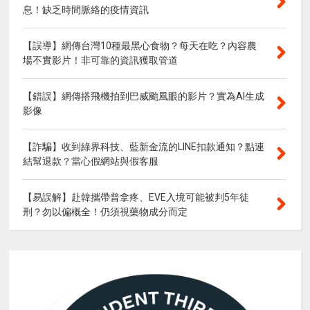
息！缺乏時間脈絡的疫情資訊
【誤導】網傳台灣10種最黑心食物？每天在吃？內容農
場不實影片！非可靠的資訊獲取管道
【錯誤】網傳搭飛機拍到巴威颱風眼的影片？實為AI生成
影像
【詐騙】收到綠界科技、藍新金流的LINE扣款通知？點連
結幫退款？當心假網站與假客服
【易誤解】赴韓攜帶普拿疼、EVE入境可能被判5年徒
刑？勿以偏概全！仍須視藥物成分而定