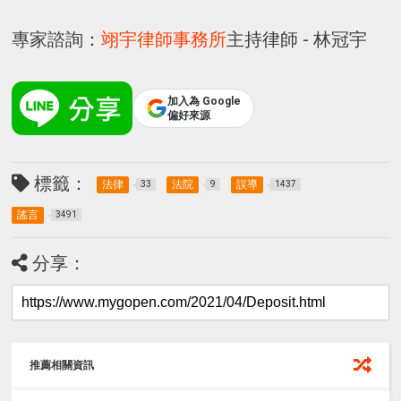
專家諮詢：
翊宇律師事務所
主持律師 - 林冠宇
加入為 Google
偏好來源
標籤：
法律
法院
誤導
33
9
1437
謠言
3491
分享：
推薦相關資訊