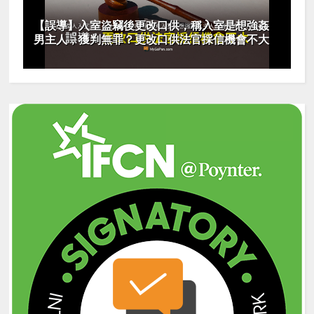
【誤導】入室盜竊後更改口供，稱入室是想強姦
男主人，獲判無罪？更改口供法官採信機會不大