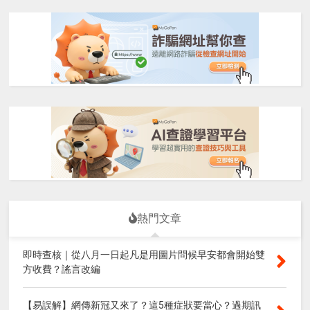
熱門文章
即時查核｜從八月一日起凡是用圖片問候早安都會開始雙
方收費？謠言改編
【易誤解】網傳新冠又來了？這5種症狀要當心？過期訊