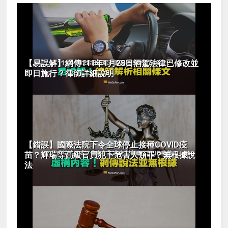
【易誤解】網傳111年1月28日酒駕法律已修改並
即日施行？律師詳細說明
【錯誤】國際法院下令全球停止接種COVID疫
苗？輝瑞等高級官員犯下危害人類罪？無根據說
法