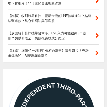
場不實影片！非可靠的資訊獲取管道
【詐騙】收到綠界科技、藍新金流的LINE扣款通知？點連
結幫退款？當心假網站與假客服
【易誤解】赴韓攜帶普拿疼、EVE入境可能被判5年徒
刑？勿以偏概全！仍須視藥物成分而定
【誤導】網傳41分鐘理性分析台灣毒油事件影片？夾雜
虛構描述！AI農場頻道影片