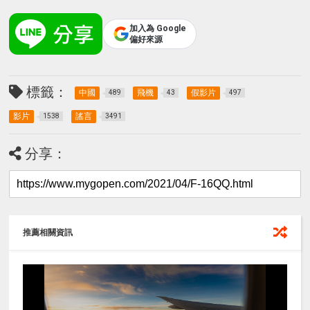
加入為 Google
偏好來源
標籤：
中國
飛機
假影片
489
43
497
影片
謠言
1538
3491
分享：
推薦相關資訊