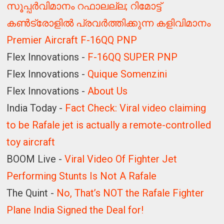
സൂപ്പര്‍വിമാനം റഫാലല്ല; റിമോട്ട്
കണ്‍ട്രോളില്‍ പ്രവര്‍ത്തിക്കുന്ന കളിവിമാനം
Premier Aircraft F-16QQ PNP
Flex Innovations -
F-16QQ SUPER PNP
Flex Innovations -
Quique Somenzini
Flex Innovations -
About Us
India Today -
Fact Check: Viral video claiming
to be Rafale jet is actually a remote-controlled
toy aircraft
BOOM Live -
Viral Video Of Fighter Jet
Performing Stunts Is Not A Rafale
The Quint -
No, That’s NOT the Rafale Fighter
Plane India Signed the Deal for!