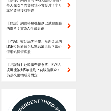
【誤導】網傳台灣10種最黑心食物？
每天在吃？內容農場不實影片！非可
靠的資訊獲取管道
【錯誤】網傳搭飛機拍到巴威颱風眼
的影片？實為AI生成影像
【詐騙】收到綠界科技、藍新金流的
LINE扣款通知？點連結幫退款？當心
假網站與假客服
【易誤解】赴韓攜帶普拿疼、EVE入
境可能被判5年徒刑？勿以偏概全！
仍須視藥物成分而定