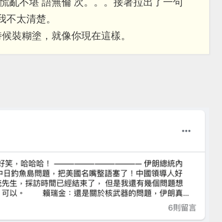
亂不堪 語無倫 次。。。接著拉出了一句
情， 我不太清楚。
時候裝糊塗，就像你現在這樣。