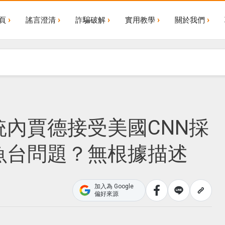
頁
謠言澄清
詐騙破解
實用教學
關於我們
內賈德接受美國CNN採
魚台問題？無根據描述
加入為 Google
偏好來源