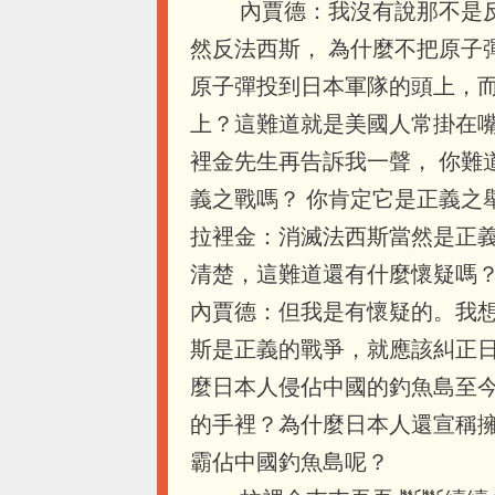
內賈德：我沒有說那不是反法
然反法西斯， 為什麼不把原子
原子彈投到日本軍隊的頭上，而
上？這難道就是美國人常掛在嘴
裡金先生再告訴我一聲， 你難
義之戰嗎？ 你肯定它是正義
拉裡金：消滅法西斯當然是正
清楚，這難道還有什麼懷疑
內賈德：但我是有懷疑的。我想
斯是正義的戰爭，就應該糾正日
麼日本人侵佔中國的釣魚島至今
的手裡？為什麼日本人還宣稱擁
霸佔中國釣魚島呢？