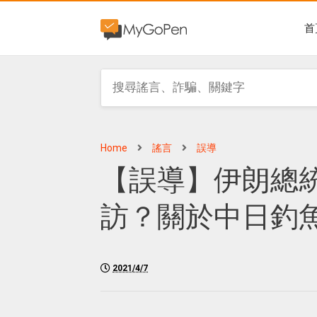
首
Home
謠言
誤導
【誤導】伊朗總統
訪？關於中日釣
2021/4/7