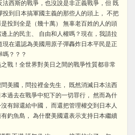
西斯的戰爭，也沒說是非正義戰爭，但 既
彈投到日本搞軍國主義的那些人的頭上， 不把
是投到全是（幾十萬） 無辜老百姓的人的頭
邊上的民主、 自由和人權嗎？現在，我請拉
道現在還認為美國用原子彈轟炸日本平民是正
之舉嗎？？？
義之戰！全世界對美日之間的戰爭性質都非常
嗎？
問美國，問拉裡金先生， 既然消滅日本法西
本過去在戰爭中犯下的一切罪行， 然而為什
沒有歸還給中國， 而還把管理權交到日本人
有釣魚島， 為什麼美國還表示支持日本繼續