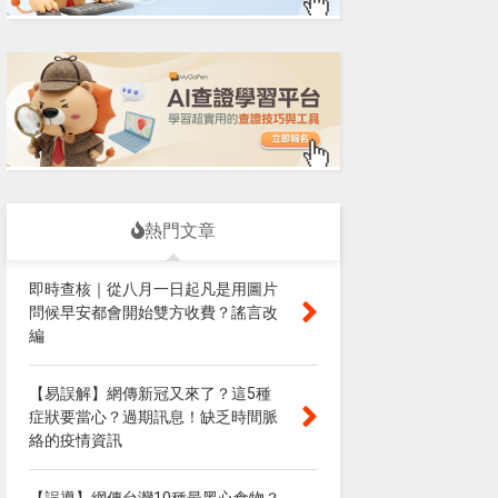
熱門文章
即時查核｜從八月一日起凡是用圖片
問候早安都會開始雙方收費？謠言改
編
【易誤解】網傳新冠又來了？這5種
症狀要當心？過期訊息！缺乏時間脈
絡的疫情資訊