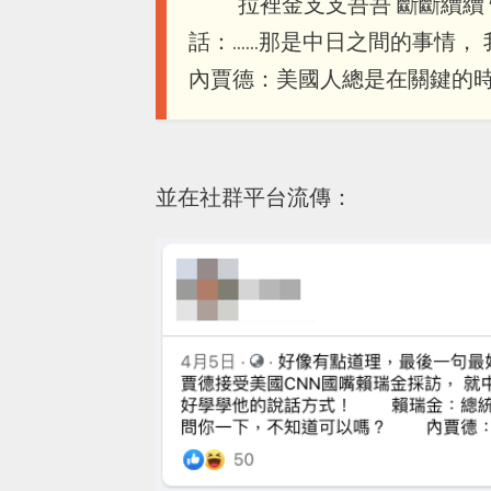
拉裡金支支吾吾 斷斷續續 慌
話：......那是中日之間的事
內賈德：美國人總是在關鍵的
並在社群平台流傳：