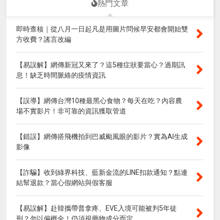
熱門文章
即時查核｜從八月一日起凡是用圖片問候早安都會開始雙
方收費？謠言改編
【易誤解】網傳新冠又來了？這5種症狀要當心？過期訊
息！缺乏時間脈絡的疫情資訊
【誤導】網傳台灣10種最黑心食物？每天在吃？內容農
場不實影片！非可靠的資訊獲取管道
【錯誤】網傳搭飛機拍到巴威颱風眼的影片？實為AI生成
影像
【詐騙】收到綠界科技、藍新金流的LINE扣款通知？點連
結幫退款？當心假網站與假客服
【易誤解】赴韓攜帶普拿疼、EVE入境可能被判5年徒
刑？勿以偏概全！仍須視藥物成分而定