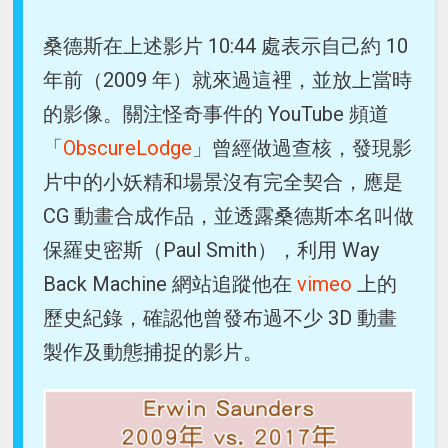
桑德斯在上述影片 10:44 處表示自己約 10
年前（2009 年）就來過這裡，並放上當時
的影像。關注怪奇事件的 YouTube 頻道
「
ObscureLodge
」曾經做過查核，發現影
片中的小妖精和場景沒有完全契合，應是
CG 動畫合成作品，並透露桑德斯本名叫做
保羅史密斯（Paul Smith），利用 Way
Back Machine 網站追蹤他在
vimeo
上的
歷史紀錄，確認他曾發布過不少 3D 動畫
製作及動態捕捉的影片。