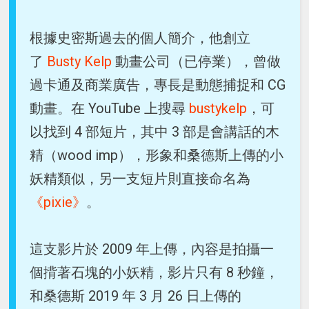
根據史密斯過去的個人簡介，他創立
了
Busty Kelp
動畫公司（已停業），曾做
過卡通及商業廣告，專長是動態捕捉和 CG
動畫。在 YouTube 上搜尋
bustykelp
，可
以找到 4 部短片，其中 3 部是會講話的木
精（wood imp），形象和桑德斯上傳的小
妖精類似，另一支短片則直接命名為
《pixie》
。
這支影片於 2009 年上傳，內容是拍攝一
個揹著石塊的小妖精，影片只有 8 秒鐘，
和桑德斯 2019 年 3 月 26 日上傳的