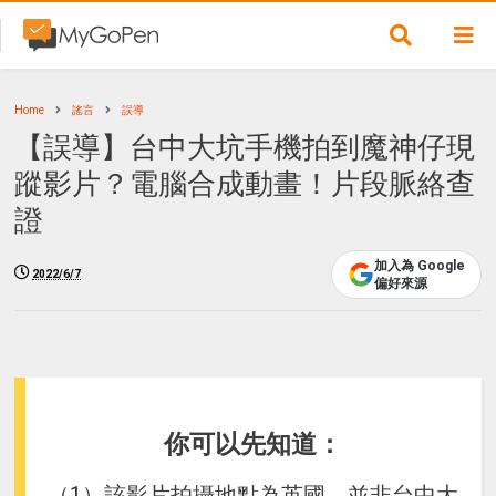
Home
謠言
誤導
【誤導】台中大坑手機拍到魔神仔現
蹤影片？電腦合成動畫！片段脈絡查
證
加入為 Google
2022/6/7
偏好來源
你可以先知道：
（1）該影片拍攝地點為英國，並非台中大