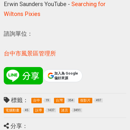
Erwin Saunders YouTube -
Searching for
Wiltons Pixies
諮詢單位：
台中市風景區管理所
加入為 Google
偏好來源
標籤：
台中
台灣
假影片
19
354
497
電腦動畫
誤導
謠言
45
1437
3491
分享：