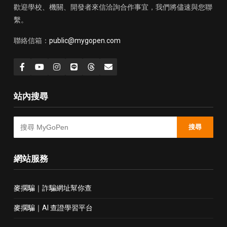
歡迎學校、機關、開發者來信洽詢合作事宜，我們將儘速與您聯
繫。
聯絡信箱：
public@mygopen.com
站內搜尋
搜尋
網站服務
麥擱騙｜詐騙網址幫你查
麥擱騙｜AI 查證學習平台