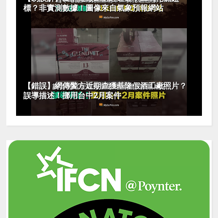
標？非實測數據！圖像來自氣象預報網站
【錯誤】網傳警方近期查獲基隆假酒工廠照片？
誤導描述！挪用台中2月案件