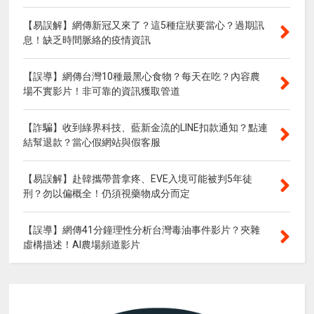
【易誤解】網傳新冠又來了？這5種症狀要當心？過期訊
息！缺乏時間脈絡的疫情資訊
【誤導】網傳台灣10種最黑心食物？每天在吃？內容農
場不實影片！非可靠的資訊獲取管道
【詐騙】收到綠界科技、藍新金流的LINE扣款通知？點連
結幫退款？當心假網站與假客服
【易誤解】赴韓攜帶普拿疼、EVE入境可能被判5年徒
刑？勿以偏概全！仍須視藥物成分而定
【誤導】網傳41分鐘理性分析台灣毒油事件影片？夾雜
虛構描述！AI農場頻道影片