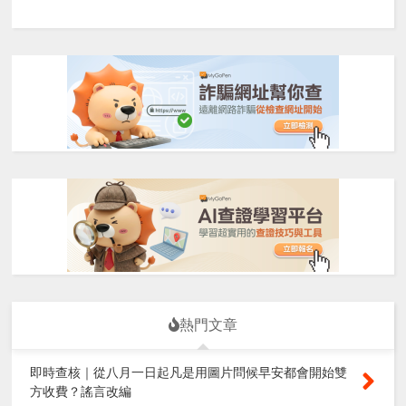
熱門文章
即時查核｜從八月一日起凡是用圖片問候早安都會開始雙
方收費？謠言改編