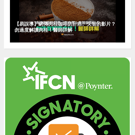
【易誤導】網傳肉桂咖啡防肝癌、失智的影片？
勿過度解讀肉桂！醫師詳解