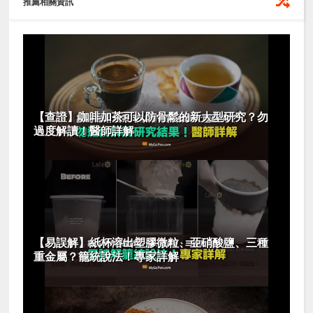
推薦相關資訊
【查證】咖啡加茶可以防骨鬆的新大型研究？勿
過度解讀！醫師詳解
【易誤解】紙杯溶出塑膠微粒、亞硝酸鹽、三種
重金屬？籠統說法！專家詳解