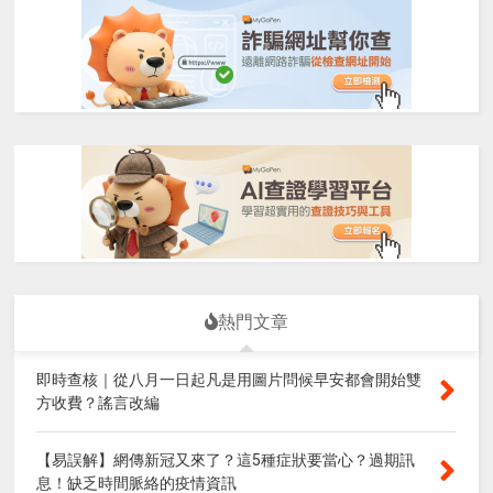
熱門文章
即時查核｜從八月一日起凡是用圖片問候早安都會開始雙
方收費？謠言改編
【易誤解】網傳新冠又來了？這5種症狀要當心？過期訊
息！缺乏時間脈絡的疫情資訊