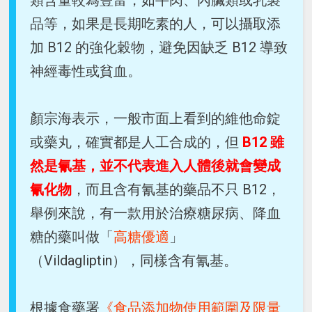
品等，如果是長期吃素的人，可以攝取添
加 B12 的強化穀物，避免因缺乏 B12 導致
神經毒性或貧血。
顏宗海表示，一般市面上看到的維他命錠
或藥丸，確實都是人工合成的，但
B12 雖
然是氰基，並不代表進入人體後就會變成
氰化物
，而且含有氰基的藥品不只 B12，
舉例來說，有一款用於治療糖尿病、降血
糖的藥叫做「
高糖優適
」
（Vildagliptin），同樣含有氰基。
根據食藥署
《食品添加物使用範圍及限量