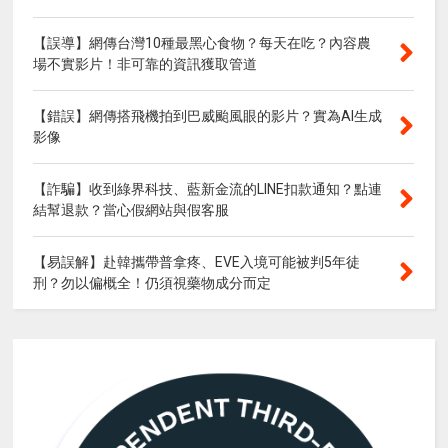
【誤導】網傳台灣10種最黑心食物？每天在吃？內容農
場不實影片！非可靠的資訊獲取管道
【錯誤】網傳搭飛機拍到巴威颱風眼的影片？實為AI生成
影像
【詐騙】收到綠界科技、藍新金流的LINE扣款通知？點連
結幫退款？當心假網站與假客服
【易誤解】赴韓攜帶普拿疼、EVE入境可能被判5年徒
刑？勿以偏概全！仍須視藥物成分而定