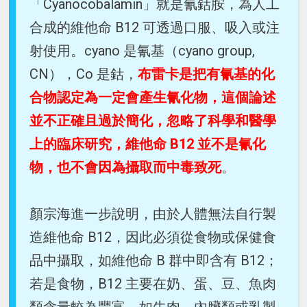
「Cyanocobalamin」就是氰鈷胺，為人工
合成的維他命 B12 可透過口服、吸入或注
射使用。cyano 是氰基（cyano group,
CN），Co 是鈷，
布雷卡是把有氰基的化
合物認定為一定會產生氰化物，這個論述
並不正確且過於簡化，忽略了科學和醫學
上的臨床研究，維他命 B12 並不是氰化
物，也不會因為攝取而中毒致死
。
顏宗海進一步說明，由於人體無法自行製
造維他命 B12，因此必須從食物或保健食
品中攝取，如維他命 B 群中即含有 B12；
若是食物，B12 主要在奶、蛋、豆、魚肉
類含量較為豐富，如牛肉、內臟類或乳製