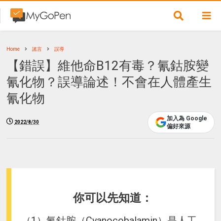
Home
謠言
誤導
【錯誤】維他命B12有毒？氰鈷胺變
氰化物？誤導論述！不會在人體產生
氰化物
加入為 Google
2022/8/30
偏好來源
你可以先知道：
（1）氰鈷胺（Cyanocobalamin）是人工