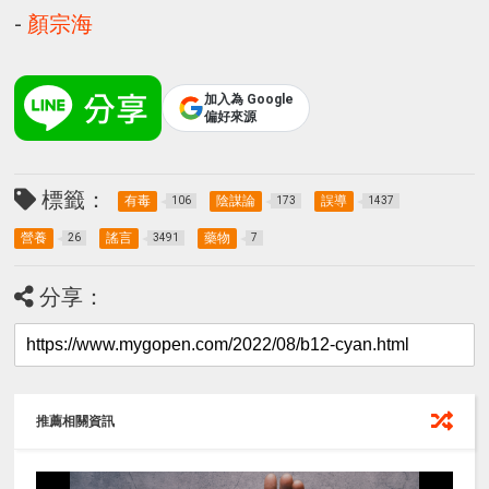
-
顏宗海
加入為 Google
偏好來源
標籤：
有毒
陰謀論
誤導
106
173
1437
營養
謠言
藥物
26
3491
7
分享：
推薦相關資訊