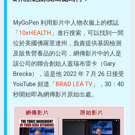
MyGoPen 利用影片中人物衣服上的標誌
「
10xHEALTH
」進行搜索，可以找到一間
位於美國佛羅里達州，負責提供基因檢測
及販售營養品的公司，網傳影片中的人是
該公司的聯合創始人蓋瑞布雷卡（Gary
Brecka），這是他 2022 年 7 月 26 日接受
YouTube 頻道「
BRAD LEA TV
」，30：40
秒開始即為網傳影片原始出處。