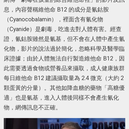
息，內容聲稱維他命 B12 的成分是氰鈷胺
（Cyanocobalamin），裡面含有氰化物
（Cyanide）是劇毒，吃進去對人體有害。經查
證，氰鈷胺雖然是氰基，但不會在人體中產生氰
化物，影片的說法過於簡化，忽略科學及醫學臨
床證據；由於人體無法自行製造維他命 B12，因
此需要透過食物或營養品來攝取，成人健康族群
每日維他命 B12 建議攝取量為 2.4 微克（大約 2
顆蛋黃的分量）。其他如降血糖的藥物「高糖優
適」也是氰基，進入人體後同樣不會產生氰化
物，網傳訊息不正確。