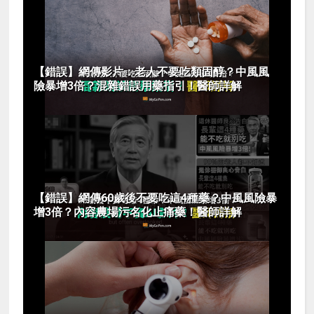
【錯誤】網傳影片：老人不要吃類固醇？中風風
險暴增3倍？混雜錯誤用藥指引！醫師詳解
【錯誤】網傳60歲後不要吃這4種藥？中風風險暴
增3倍？內容農場污名化止痛藥！醫師詳解