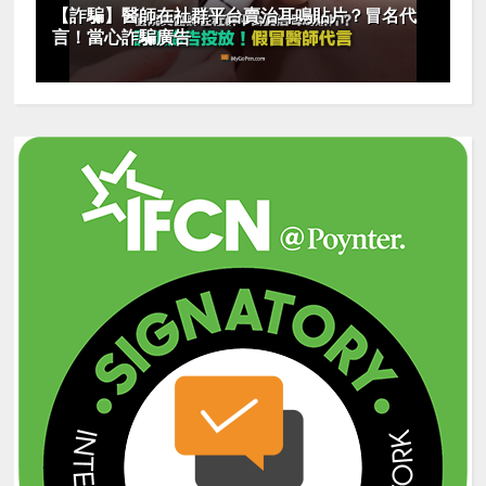
【詐騙】醫師在社群平台賣治耳鳴貼片？冒名代
言！當心詐騙廣告