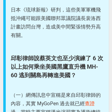
日本《琉球新報》研判，這些美軍軍機飛
抵沖繩可能跟美國聯邦眾議院議長裴洛西
計畫訪問台灣，造成美中間緊張情勢升高
有關。
邱彰律師說蔡英文也至少演練了 6 次
以上如何乘坐美國黑鷹直升機 MH-
60 逃到關島再轉進美國？
（一）網傳訊息中宣稱是來自邱彰律師的
內容，其實 MyGoPen 過去就已經
查證