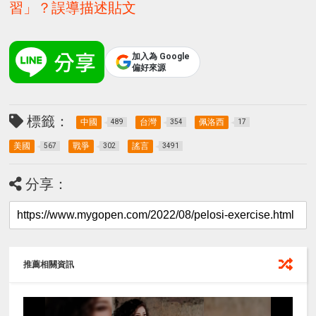
習」？誤導描述貼文
加入為 Google
偏好來源
標籤：
中國
台灣
佩洛西
489
354
17
美國
戰爭
謠言
567
302
3491
分享：
推薦相關資訊