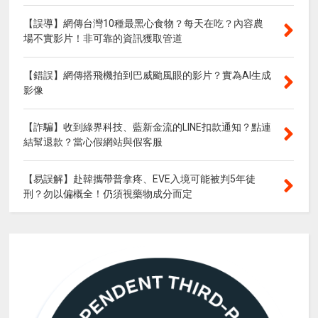
【誤導】網傳台灣10種最黑心食物？每天在吃？內容農
場不實影片！非可靠的資訊獲取管道
【錯誤】網傳搭飛機拍到巴威颱風眼的影片？實為AI生成
影像
【詐騙】收到綠界科技、藍新金流的LINE扣款通知？點連
結幫退款？當心假網站與假客服
【易誤解】赴韓攜帶普拿疼、EVE入境可能被判5年徒
刑？勿以偏概全！仍須視藥物成分而定