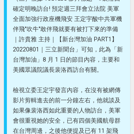
確定明晚訪台! 預定週三拜會立法院 美軍
全面加強行政座機飛安 王定宇酸中共軍機
伴飛"吹牛"敢伴飛就要有被打下來的準備
｜許貴雅 主持｜【新台灣加油 PART1】
20220801｜三立新聞台」可知，此為「新
台灣加油」8 月 1 日的節目內容，主要和
美國眾議院議長裴洛西訪台有關。
檢視立委王定宇發言內容，在沒有被網傳
影片剪輯進去的前一分鐘左右，他就談及
如果像裴洛西如此重要的人物訪台，美軍
會很重視她的安全，已有四個美國航母群
在台灣周邊，之後他便提及已有 11 架飛