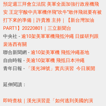
預定週三拜會立法院 美軍全面加強行政座機飛
安 王定宇酸中共軍機伴飛"吹牛"敢伴飛就要有被
打下來的準備｜許貴雅 主持｜【新台灣加油
PART1】20220801｜三立新聞台
中央社 -
逾10架美軍軍機飛抵沖繩 日媒研判跟
裴洛西有關
聯合新聞網 -
逾10架美軍機 飛抵沖繩基地
自由時報 -
美逾10架軍機 飛抵日本沖繩
青年日報 -
「漢光38號」實兵演習 今日展開
延伸閱讀：
即時查核｜漢光演習是「如何逃到美國的演