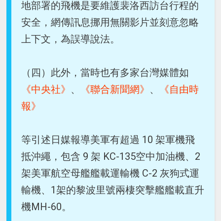
地部署的飛機是要維護裴洛西訪台行程的
安全，網傳訊息挪用無關影片並刻意忽略
上下文，為誤導說法。
（四）此外，當時也有多家台灣媒體如
《中央社》
、
《聯合新聞網》
、
《自由時
報》
等引述日媒報導美軍有超過 10 架軍機飛
抵沖繩，包含 9 架 KC-135空中加油機、2
架美軍航空母艦艦載運輸機 C-2 灰狗式運
輸機、1架的黎波里號兩棲突擊艦艦載直升
機MH-60。