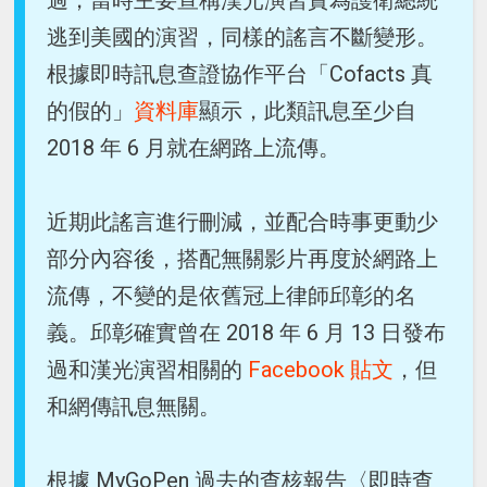
過，當時主要宣稱漢光演習實為護衛總統
逃到美國的演習，同樣的謠言不斷變形。
根據即時訊息查證協作平台「Cofacts 真
的假的」
資料庫
顯示，此類訊息至少自
2018 年 6 月就在網路上流傳。
近期此謠言進行刪減，並配合時事更動少
部分內容後，搭配無關影片再度於網路上
流傳，不變的是依舊冠上律師邱彰的名
義。邱彰確實曾在 2018 年 6 月 13 日發布
過和漢光演習相關的
Facebook 貼文
，但
和網傳訊息無關。
根據 MyGoPen 過去的查核報告〈即時查