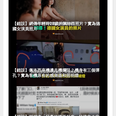
【錯誤】網傳年輕時28歲的佩洛西照片？實為德
國女演員照片
【錯誤】佩洛西座機遭共機攔阻？機身有三個彈
孔？實為客機原有的感測器和照明燈