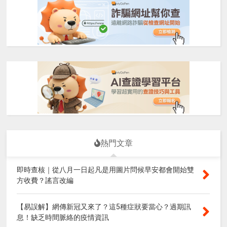
熱門文章
即時查核｜從八月一日起凡是用圖片問候早安都會開始雙
方收費？謠言改編
【易誤解】網傳新冠又來了？這5種症狀要當心？過期訊
息！缺乏時間脈絡的疫情資訊