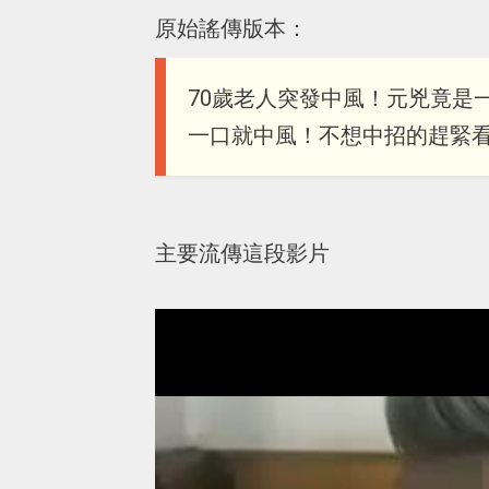
原始謠傳版本：
70歲老人突發中風！元兇竟是
一口就中風！不想中招的趕緊
主要流傳這段影片