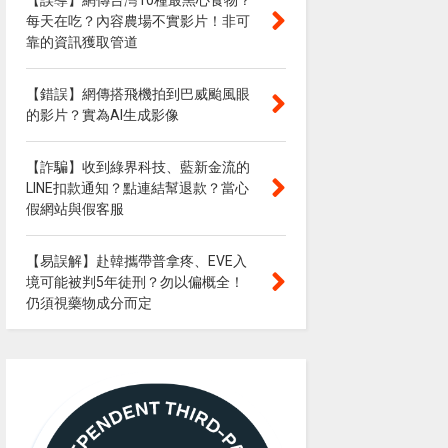
【誤導】網傳台灣10種最黑心食物？
每天在吃？內容農場不實影片！非可
靠的資訊獲取管道
【錯誤】網傳搭飛機拍到巴威颱風眼
的影片？實為AI生成影像
【詐騙】收到綠界科技、藍新金流的
LINE扣款通知？點連結幫退款？當心
假網站與假客服
【易誤解】赴韓攜帶普拿疼、EVE入
境可能被判5年徒刑？勿以偏概全！
仍須視藥物成分而定