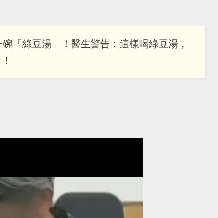
一碗「綠豆湯」！醫生警告：這樣喝綠豆湯，
看！