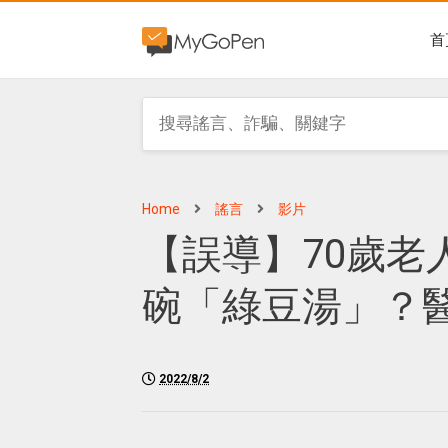
首
Home
謠言
影片
【誤導】70歲老
碗「綠豆湯」？
2022/8/2