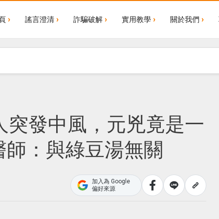
頁
謠言澄清
詐騙破解
實用教學
關於我們
人突發中風，元兇竟是一
醫師：與綠豆湯無關
加入為 Google
偏好來源