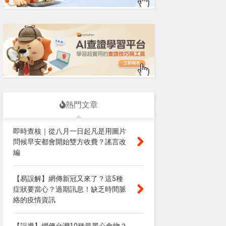
熱門文章
即時查核｜從八月一日起凡是用圖片
問候早安都會開始雙方收費？謠言改
編
【易誤解】網傳新冠又來了？這5種
症狀要當心？過期訊息！缺乏時間脈
絡的疫情資訊