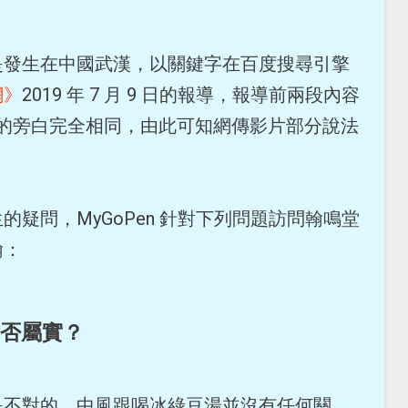
是發生在中國武漢，以關鍵字在百度搜尋引擎
網》
2019 年 7 月 9 日的報導，報導前兩段內容
15 秒處的旁白完全相同，由此可知網傳影片部分說法
疑問，MyGoPen 針對下列問題訪問翰鳴堂
翰：
否屬實？
是不對的。中風跟喝冰綠豆湯並沒有任何關