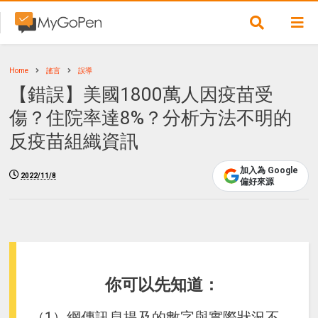
Home
謠言
誤導
【錯誤】美國1800萬人因疫苗受
傷？住院率達8%？分析方法不明的
反疫苗組織資訊
加入為 Google
2022/11/8
偏好來源
你可以先知道：
（1）網傳訊息提及的數字與實際狀況不