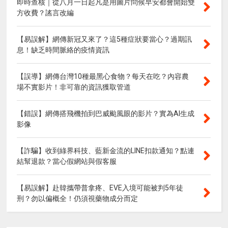
即時查核｜從八月一日起凡是用圖片問候早安都會開始雙
方收費？謠言改編
【易誤解】網傳新冠又來了？這5種症狀要當心？過期訊
息！缺乏時間脈絡的疫情資訊
【誤導】網傳台灣10種最黑心食物？每天在吃？內容農
場不實影片！非可靠的資訊獲取管道
【錯誤】網傳搭飛機拍到巴威颱風眼的影片？實為AI生成
影像
【詐騙】收到綠界科技、藍新金流的LINE扣款通知？點連
結幫退款？當心假網站與假客服
【易誤解】赴韓攜帶普拿疼、EVE入境可能被判5年徒
刑？勿以偏概全！仍須視藥物成分而定