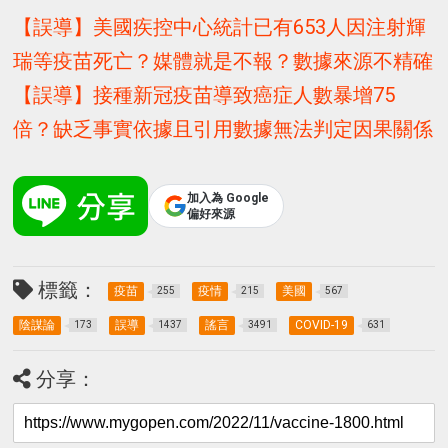
【誤導】美國疾控中心統計已有653人因注射輝
瑞等疫苗死亡？媒體就是不報？數據來源不精確
【誤導】接種新冠疫苗導致癌症人數暴增75
倍？缺乏事實依據且引用數據無法判定因果關係
加入為 Google
偏好來源
標籤：
疫苗
疫情
美國
255
215
567
陰謀論
誤導
謠言
COVID-19
173
1437
3491
631
分享：