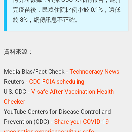
完疫苗後，民眾住院比例小於 0.1%，遠低
於 8%，網傳訊息不正確。
資料來源：
Media Bias/Fact Check -
Technocracy News
Reuters -
CDC FOIA scheduling
U.S. CDC -
V-safe After Vaccination Health
Checker
YouTube Centers for Disease Control and
Prevention (CDC) -
Share your COVID-19
vaccination experience with v-safe