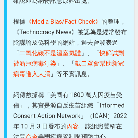
確認即為網傳訊息原始出處。
根據
《Media Bias/Fact Check》
的整理，
《Technocracy News》被認為是經常發布
陰謀論及偽科學的網站，過去曾發表過
「
二氧化碳不是溫室氣體
」、「
快篩試劑
被新冠病毒汙染
」、「
戴口罩會幫助新冠
病毒進入大腦
」等不實訊息。
網傳數據稱「美國有 1800 萬人因疫苗受
傷」，其實是源自反疫苗組織「Informed
Consent Action Network」（ICAN）2022
年 10 月 3 日發布的
內容
，該組織聲稱在
法院
命令
美國疾病管制與預防中心