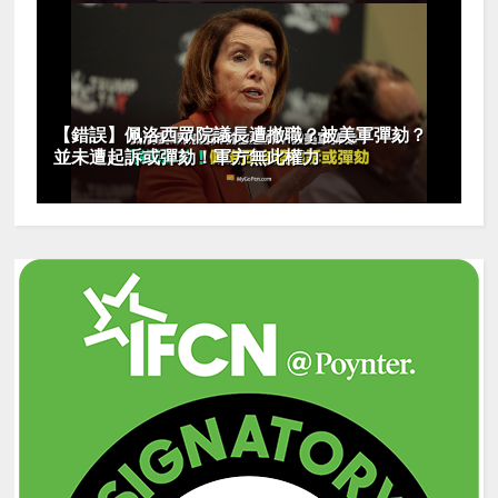
【錯誤】佩洛西眾院議長遭撤職？被美軍彈劾？
並未遭起訴或彈劾！軍方無此權力