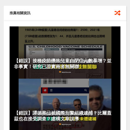
推薦相關資訊
【錯誤】接種疫苗導致兒童自閉症人數暴增？並
非事實！研究已證實兩者無關聯
【錯誤】譚德塞已被國際刑警組織逮捕？比爾蓋
茲也在接受調查？虛構文章誤導