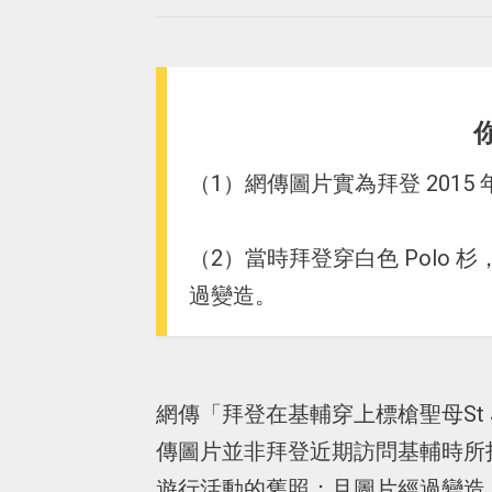
（1）網傳圖片實為拜登 201
（2）當時拜登穿白色 Polo 
過變造。
網傳「拜登在基輔穿上標槍聖母St 
傳圖片並非拜登近期訪問基輔時所拍
遊行活動的舊照；且圖片經過變造