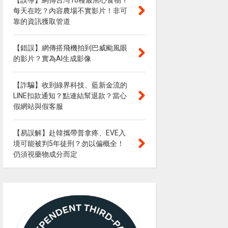
【誤導】網傳台灣10種最黑心食物？
每天在吃？內容農場不實影片！非可
靠的資訊獲取管道
【錯誤】網傳搭飛機拍到巴威颱風眼
的影片？實為AI生成影像
【詐騙】收到綠界科技、藍新金流的
LINE扣款通知？點連結幫退款？當心
假網站與假客服
【易誤解】赴韓攜帶普拿疼、EVE入
境可能被判5年徒刑？勿以偏概全！
仍須視藥物成分而定