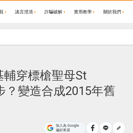
頁
謠言澄清
詐騙破解
實用教學
關於我們
輔穿標槍聖母St
跑步？變造合成2015年舊
加入為 Google
偏好來源