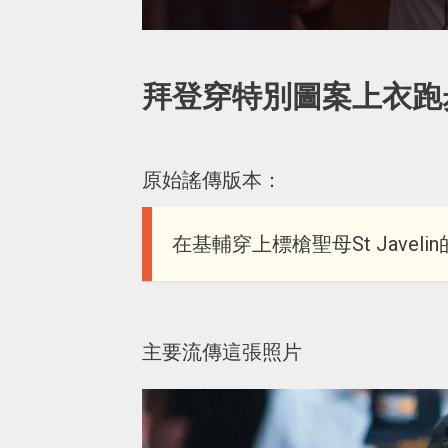
拜登穿特別圖案上衣跑
原始謠傳版本：
在基輔穿上標槍聖母St Javel
主要流傳這張照片