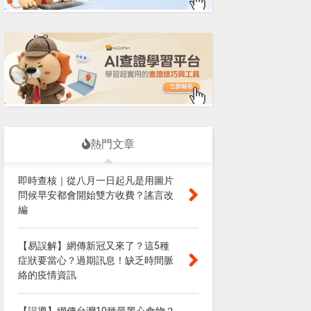
熱門文章
即時查核｜從八月一日起凡是用圖片
問候早安都會開始雙方收費？謠言改
編
【易誤解】網傳新冠又來了？這5種
症狀要當心？過期訊息！缺乏時間脈
絡的疫情資訊