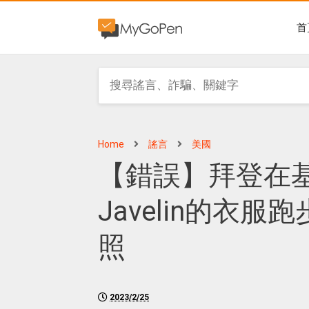
首
Home
謠言
美國
【錯誤】拜登在基
Javelin的衣服
照
2023/2/25