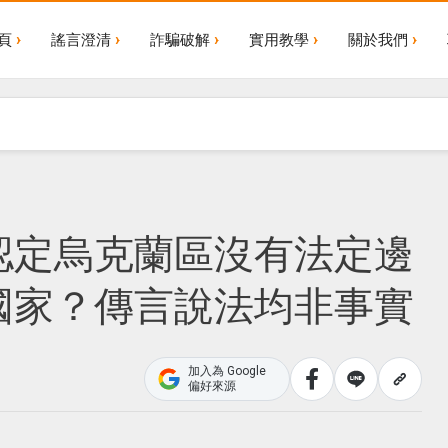
頁
謠言澄清
詐騙破解
實用教學
關於我們
認定烏克蘭區沒有法定邊
國家？傳言說法均非事實
加入為 Google
偏好來源