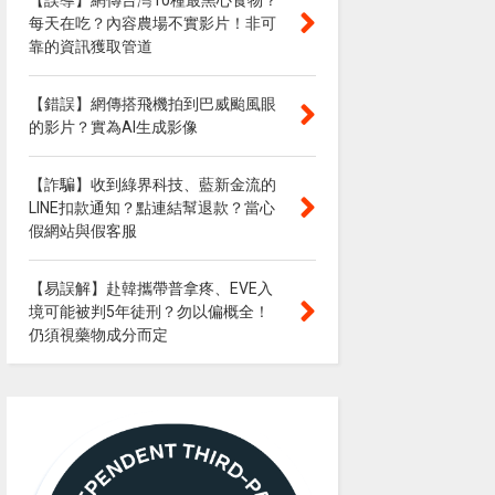
【誤導】網傳台灣10種最黑心食物？
每天在吃？內容農場不實影片！非可
靠的資訊獲取管道
【錯誤】網傳搭飛機拍到巴威颱風眼
的影片？實為AI生成影像
【詐騙】收到綠界科技、藍新金流的
LINE扣款通知？點連結幫退款？當心
假網站與假客服
【易誤解】赴韓攜帶普拿疼、EVE入
境可能被判5年徒刑？勿以偏概全！
仍須視藥物成分而定