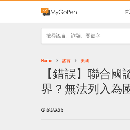
首
Home
謠言
美國
【錯誤】聯合國
界？無法列入為
2023/4/19