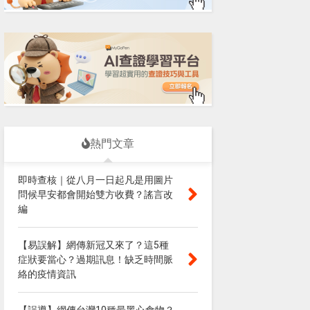
熱門文章
即時查核｜從八月一日起凡是用圖片
問候早安都會開始雙方收費？謠言改
編
【易誤解】網傳新冠又來了？這5種
症狀要當心？過期訊息！缺乏時間脈
絡的疫情資訊