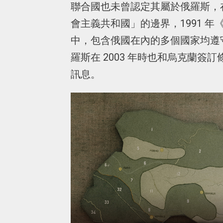
聯合國也未曾認定其屬於俄羅斯，
會主義共和國」的邊界，1991 年
中，包含俄國在內的多個國家均遵
羅斯在 2003 年時也和烏克蘭
訊息。