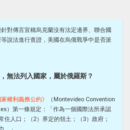
僅針對傳言宣稱烏克蘭沒有法定邊界、聯合國
斯等說法進行查證，美國在烏俄戰爭中是否派
。
，無法列入國家，屬於俄羅斯？
國家權利義務公約》
（Montevideo Convention
ies of States）第一條規定：「作為一個國際法所承認
常住人口；（2）界定的領土；（3）政府；
力。」