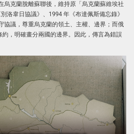
在烏克蘭脫離蘇聯後，維持原「烏克蘭蘇維埃社
《別洛韋日協議》、1994 年《布達佩斯備忘錄》
守協議，尊重烏克蘭的領土、主權、邊界；而俄
簽訂條約，明確畫分兩國的邊界。因此，傳言為錯誤