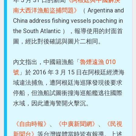
南大西洋漁船盜捕問題》
（ Argentina and
China address fishing vessels poaching in
the South Atlantic ），報導使用的封面首
圖，經比對後確認與圖片二相同。
內文指出，中國籍漁船「
魯煙遠漁 010
號
」於 2016 年 3 月 15 日在阿根廷經濟海
域違法捕魚，遭阿根廷海巡隊發現後要求
停船，但漁船試圖衝撞海巡船艦逃往國際
水域，因此遭海警開火擊沉。
《自由時報》
、
《中廣新聞網》
、
《民視
新聞台》
等台灣媒體當時皆有報導。上述