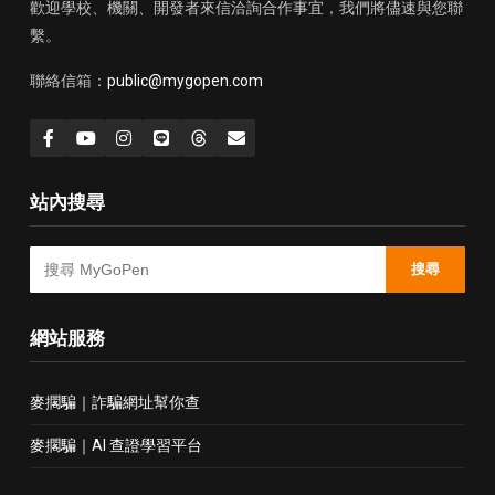
歡迎學校、機關、開發者來信洽詢合作事宜，我們將儘速與您聯
繫。
聯絡信箱：
public@mygopen.com
站內搜尋
搜尋
網站服務
麥擱騙｜詐騙網址幫你查
麥擱騙｜AI 查證學習平台