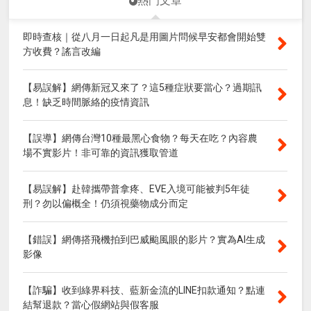
熱門文章
即時查核｜從八月一日起凡是用圖片問候早安都會開始雙
方收費？謠言改編
【易誤解】網傳新冠又來了？這5種症狀要當心？過期訊
息！缺乏時間脈絡的疫情資訊
【誤導】網傳台灣10種最黑心食物？每天在吃？內容農
場不實影片！非可靠的資訊獲取管道
【易誤解】赴韓攜帶普拿疼、EVE入境可能被判5年徒
刑？勿以偏概全！仍須視藥物成分而定
【錯誤】網傳搭飛機拍到巴威颱風眼的影片？實為AI生成
影像
【詐騙】收到綠界科技、藍新金流的LINE扣款通知？點連
結幫退款？當心假網站與假客服