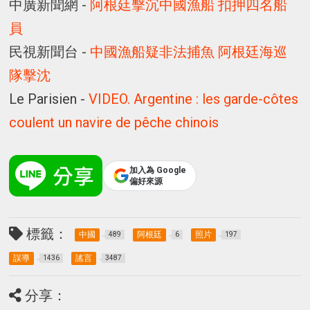
中廣新聞網 -
阿根廷擊沉中國漁船 扣押四名船
員
民視新聞台 -
中國漁船疑非法捕魚 阿根廷海巡
隊擊沈
Le Parisien -
VIDEO. Argentine : les garde-côtes
coulent un navire de pêche chinois
加入為 Google
偏好來源
標籤：
中國
阿根廷
照片
489
6
197
誤導
謠言
1436
3487
分享：