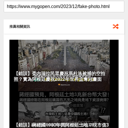
推薦相關資訊
【錯誤】委內瑞拉民眾慶祝馬杜洛被捕的空拍
照？實為阿根廷慶祝2022年世界盃奪冠畫面
【錯誤】蔣經國1980年買阿根廷土地？現市值3