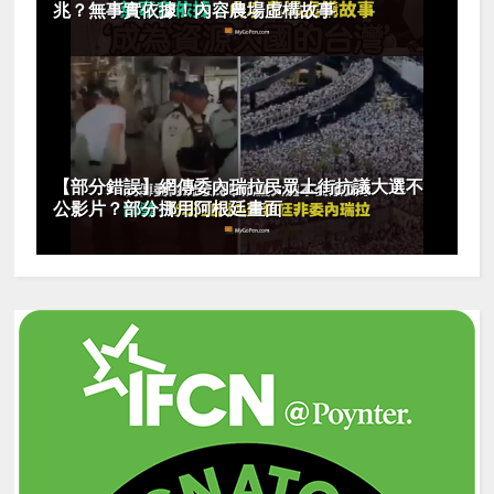
兆？無事實依據！內容農場虛構故事
【部分錯誤】網傳委內瑞拉民眾上街抗議大選不
公影片？部分挪用阿根廷畫面