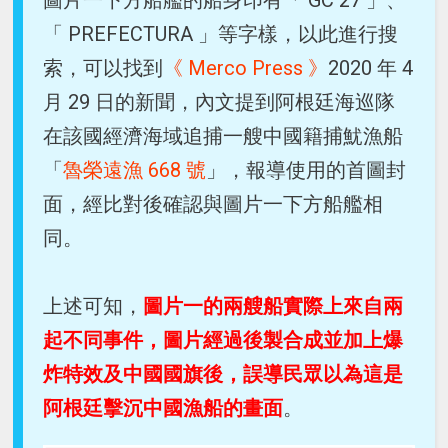
「 PREFECTURA 」等字樣，以此進行搜
索，可以找到
《 Merco Press 》
2020 年 4
月 29 日的新聞，內文提到阿根廷海巡隊
在該國經濟海域追捕一艘中國籍捕魷漁船
「
魯榮遠漁 668 號
」，報導使用的首圖封
面，經比對後確認與圖片一下方船艦相
同。
上述可知，
圖片一的兩艘船實際上來自兩
起不同事件，圖片經過後製合成並加上爆
炸特效及中國國旗後，誤導民眾以為這是
阿根廷擊沉中國漁船的畫面
。