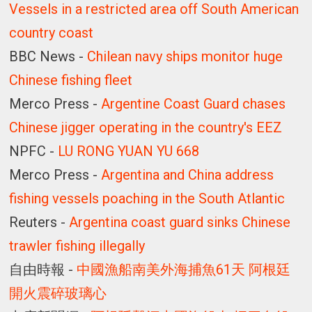
Vessels in a restricted area off South American
country coast
BBC News -
Chilean navy ships monitor huge
Chinese fishing fleet
Merco Press -
Argentine Coast Guard chases
Chinese jigger operating in the country's EEZ
NPFC -
LU RONG YUAN YU 668
Merco Press -
Argentina and China address
fishing vessels poaching in the South Atlantic
Reuters -
Argentina coast guard sinks Chinese
trawler fishing illegally
自由時報 -
中國漁船南美外海捕魚61天 阿根廷
開火震碎玻璃心