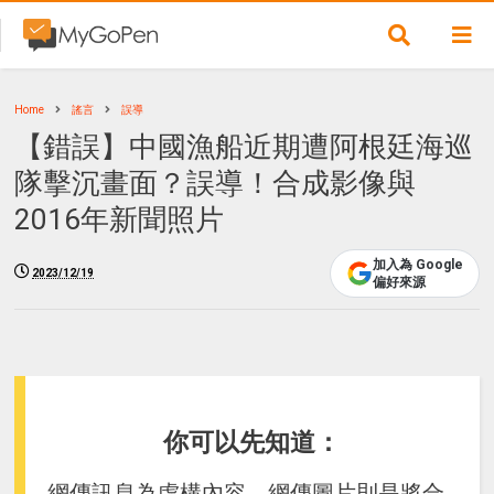
Home
謠言
誤導
【錯誤】中國漁船近期遭阿根廷海巡
隊擊沉畫面？誤導！合成影像與
2016年新聞照片
加入為 Google
2023/12/19
偏好來源
你可以先知道：
網傳訊息為虛構內容，網傳圖片則是將合