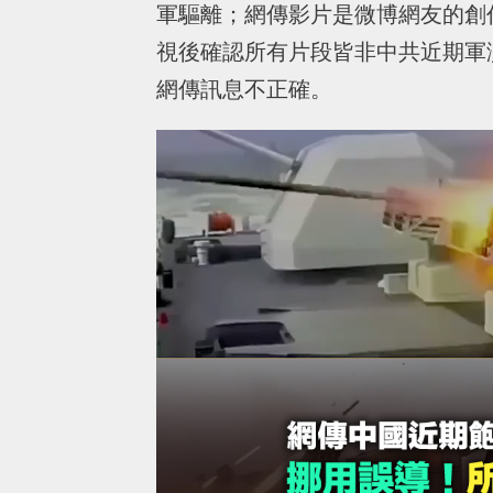
軍驅離；網傳影片是微博網友的創
視後確認所有片段皆非中共近期軍
網傳訊息不正確。