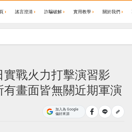
頁
謠言澄清
詐騙破解
實用教學
關於我們
日實戰火力打擊演習影
所有畫面皆無關近期軍演
加入為 Google
偏好來源