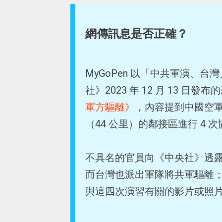
網傳訊息是否正確？
MyGoPen 以「中共軍演、
社》2023 年 12 月 13 日發布
軍方驅離》
，內容提到中國空軍及
（44 公里）的鄰接區進行 4 
不具名的官員向《中央社》透
而台灣也派出軍隊將共軍驅離
與這四次演習有關的影片或照