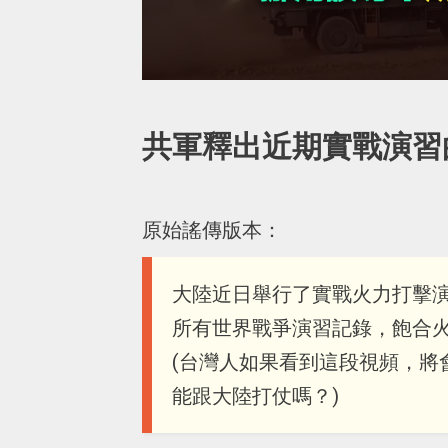
共軍釋出近期實戰演習
原始謠傳版本：
大陸近日舉行了實戰火力打擊演習
所有世界戰爭演習記錄，飽合火
(台灣人如果看到這段視頻，將
能跟大陸打仗嗎？)