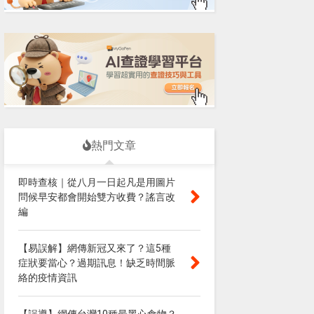
熱門文章
即時查核｜從八月一日起凡是用圖片
問候早安都會開始雙方收費？謠言改
編
【易誤解】網傳新冠又來了？這5種
症狀要當心？過期訊息！缺乏時間脈
絡的疫情資訊