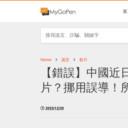
首
Home
謠言
影片
【錯誤】中國近
片？挪用誤導！
2023/12/20