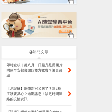
熱門文章
即時查核｜從八月一日起凡是用圖片
問候早安都會開始雙方收費？謠言改
編
【易誤解】網傳新冠又來了？這5種
症狀要當心？過期訊息！缺乏時間脈
絡的疫情資訊