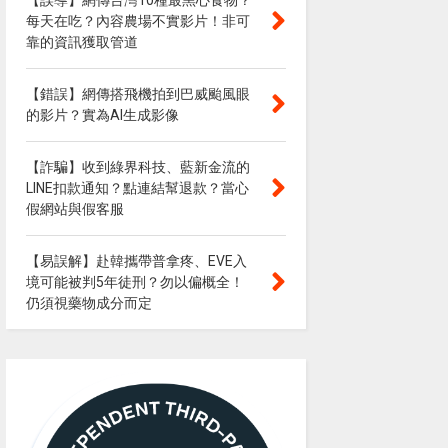
【誤導】網傳台灣10種最黑心食物？
每天在吃？內容農場不實影片！非可
靠的資訊獲取管道
【錯誤】網傳搭飛機拍到巴威颱風眼
的影片？實為AI生成影像
【詐騙】收到綠界科技、藍新金流的
LINE扣款通知？點連結幫退款？當心
假網站與假客服
【易誤解】赴韓攜帶普拿疼、EVE入
境可能被判5年徒刑？勿以偏概全！
仍須視藥物成分而定