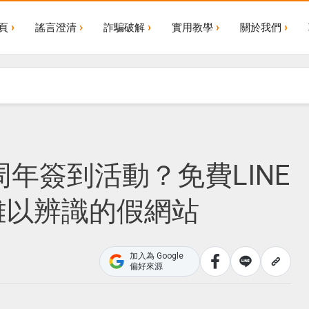
頁
謠言澄清
詐騙破解
實用教學
關於我們
周年簽到活動？免費LINE
？難以辨識的假網站
加入為 Google
偏好來源