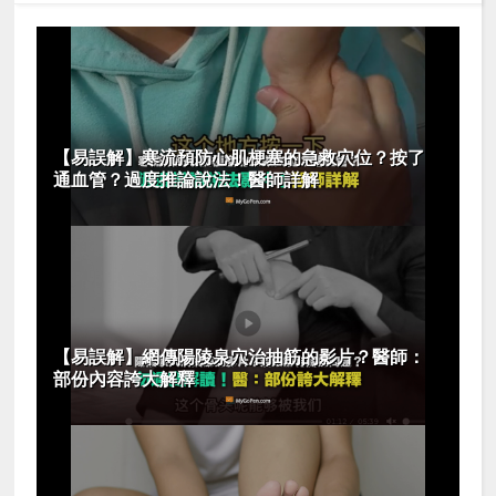
【易誤解】寒流預防心肌梗塞的急救穴位？按了
通血管？過度推論說法！醫師詳解
【易誤解】網傳陽陵泉穴治抽筋的影片？醫師：
部份內容誇大解釋