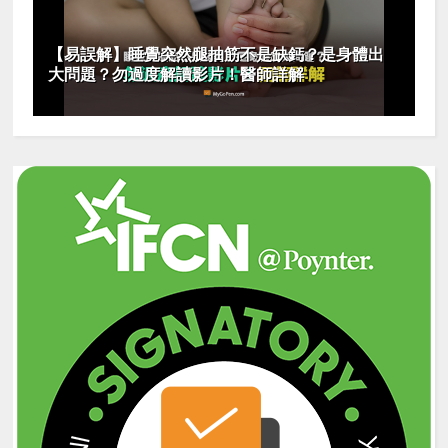
【易誤解】睡覺突然腿抽筋不是缺鈣？是身體出
大問題？勿過度解讀影片！醫師詳解