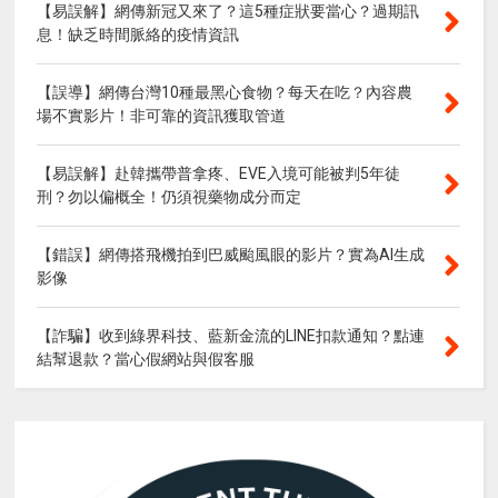
【易誤解】網傳新冠又來了？這5種症狀要當心？過期訊
息！缺乏時間脈絡的疫情資訊
【誤導】網傳台灣10種最黑心食物？每天在吃？內容農
場不實影片！非可靠的資訊獲取管道
【易誤解】赴韓攜帶普拿疼、EVE入境可能被判5年徒
刑？勿以偏概全！仍須視藥物成分而定
【錯誤】網傳搭飛機拍到巴威颱風眼的影片？實為AI生成
影像
【詐騙】收到綠界科技、藍新金流的LINE扣款通知？點連
結幫退款？當心假網站與假客服