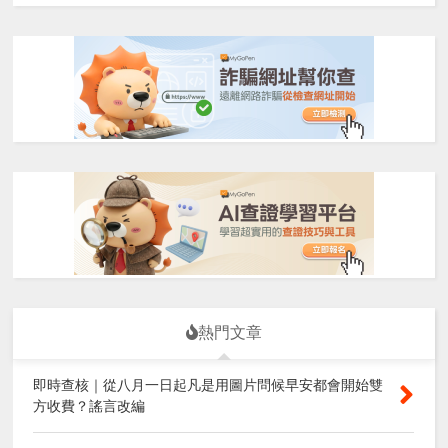
熱門文章
即時查核｜從八月一日起凡是用圖片問候早安都會開始雙
方收費？謠言改編