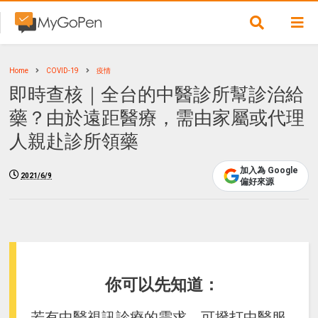
Home
COVID-19
疫情
即時查核｜全台的中醫診所幫診治給
藥？由於遠距醫療，需由家屬或代理
人親赴診所領藥
加入為 Google
2021/6/9
偏好來源
你可以先知道：
若有中醫視訊診療的需求，可撥打中醫服