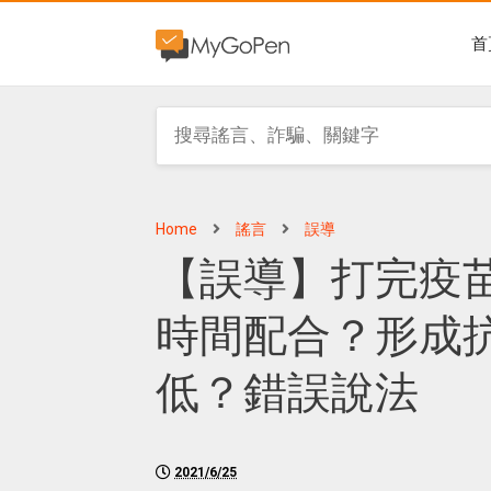
首
Home
謠言
誤導
【誤導】打完疫
時間配合？形成
低？錯誤說法
2021/6/25