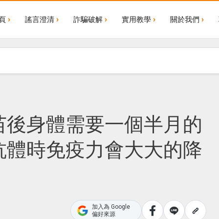
頁
謠言澄清
詐騙破解
實用教學
關於我們
苗後身體需要一個半月的
抗體時免疫力會大大的降
加入為 Google
偏好來源