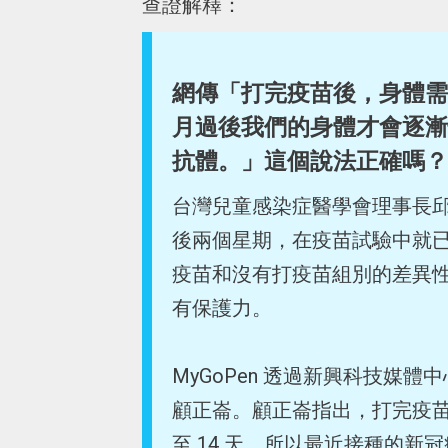
查證解釋：
網傳「打完疫苗後，身體需
月過後我們的身體才會逐漸快速
抗體。」這個說法正確嗎？
台灣兒童感染症醫學會理事長
後兩個星期，在疫苗試驗中就
疫苗和沒有打疫苗組別的差異
有保護力。
MyGoPen 透過新興科技媒
顧正崙。顧正崙指出，打完疫苗
至 14 天，所以最近接種的