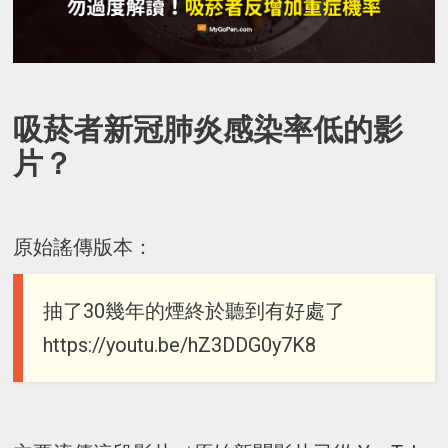
吸菸者新冠肺炎感染率低的影
片？
原始謠傳版本：
抽了30幾年的煙終於聽到有好處了
https://youtu.be/hZ3DDG0y7K8