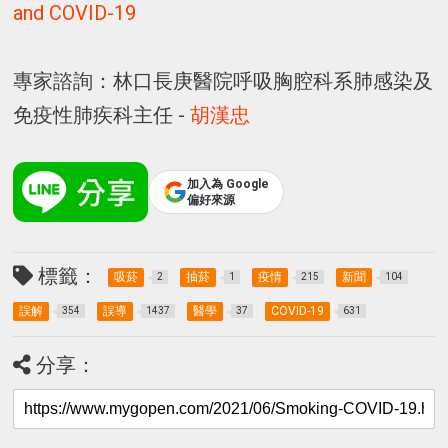
and COVID-19
專家諮詢：林口長庚醫院呼吸胸腔科系肺感染及
免疫性肺疾科主任 -
胡漢忠
加入為 Google
偏好來源
標籤：
吸菸
抽菸
疫情
新聞
2
1
215
104
誤解
誤導
醫學
COVID-19
354
1437
37
631
分享：