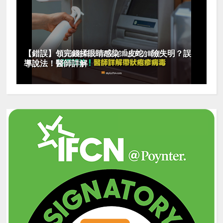
【錯誤】領完錢揉眼睛感染「皮蛇」險失明？誤
導說法！醫師詳解