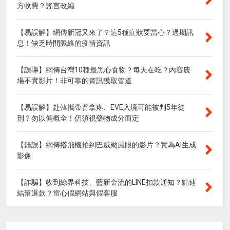
方收費？謠言改編
【易誤解】網傳新冠又來了？這5種症狀要當心？過期訊
息！缺乏時間脈絡的疫情資訊
【誤導】網傳台灣10種最黑心食物？每天在吃？內容農
場不實影片！非可靠的資訊獲取管道
【易誤解】赴韓攜帶普拿疼、EVE入境可能被判5年徒
刑？勿以偏概全！仍須視藥物成分而定
【錯誤】網傳搭飛機拍到巴威颱風眼的影片？實為AI生成
影像
【詐騙】收到綠界科技、藍新金流的LINE扣款通知？點連
結幫退款？當心假網站與假客服