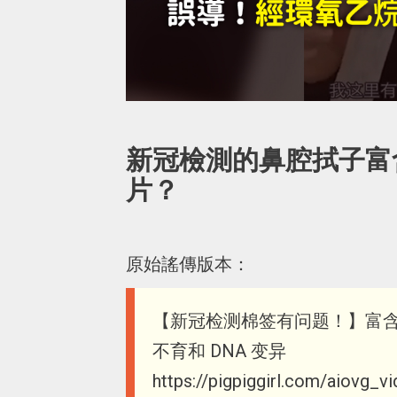
新冠檢測的鼻腔拭子富
片？
原始謠傳版本：
【新冠检测棉签有问题！】富含 EO (
不育和 DNA 变异
https://pigpiggirl.com/aiovg_v