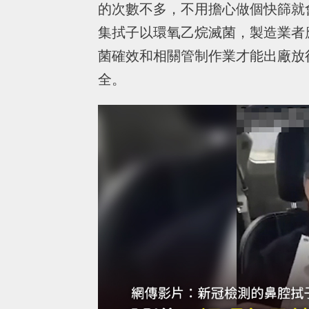
的次數不多，不用擔心做個快篩就
集拭子以環氧乙烷滅菌，製造業者
菌確效和相關管制作業才能出廠放
全。