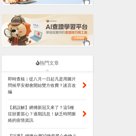
熱門文章
即時查核｜從八月一日起凡是用圖片
問候早安都會開始雙方收費？謠言改
編
【易誤解】網傳新冠又來了？這5種
症狀要當心？過期訊息！缺乏時間脈
絡的疫情資訊