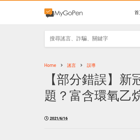
首
Home
謠言
誤導
【部分錯誤】新
題？富含環氧乙
2021/6/16