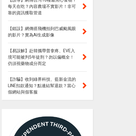
【誤導】網傳台灣10種最黑心食物？
每天在吃？內容農場不實影片！非可
靠的資訊獲取管道
【錯誤】網傳搭飛機拍到巴威颱風眼
的影片？實為AI生成影像
【易誤解】赴韓攜帶普拿疼、EVE入
境可能被判5年徒刑？勿以偏概全！
仍須視藥物成分而定
【詐騙】收到綠界科技、藍新金流的
LINE扣款通知？點連結幫退款？當心
假網站與假客服