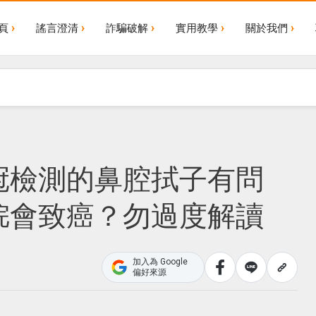
頁
謠言澄清
詐騙破解
實用教學
關於我們
冠檢測的鼻腔拭子有問
烷會致癌？勿過度解讀
加入為 Google
偏好來源