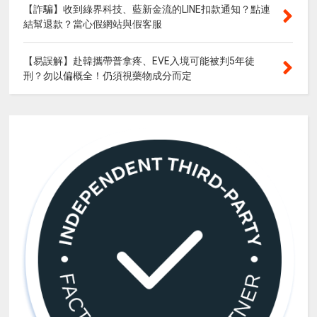
【詐騙】收到綠界科技、藍新金流的LINE扣款通知？點連
結幫退款？當心假網站與假客服
【易誤解】赴韓攜帶普拿疼、EVE入境可能被判5年徒
刑？勿以偏概全！仍須視藥物成分而定