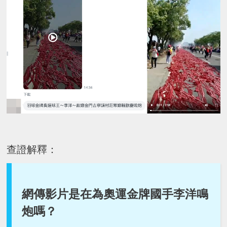
查證解釋：
網傳影片是在為奧運金牌國手李洋鳴
炮嗎？