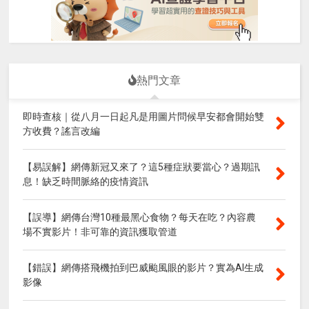
熱門文章
即時查核｜從八月一日起凡是用圖片問候早安都會開始雙
方收費？謠言改編
【易誤解】網傳新冠又來了？這5種症狀要當心？過期訊
息！缺乏時間脈絡的疫情資訊
【誤導】網傳台灣10種最黑心食物？每天在吃？內容農
場不實影片！非可靠的資訊獲取管道
【錯誤】網傳搭飛機拍到巴威颱風眼的影片？實為AI生成
影像