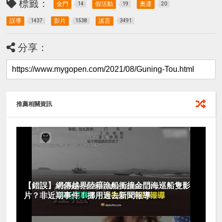
標籤：
金門
假活動
奧運
14
19
20
誤導
影片
謠言
1437
1538
3491
分享：
推薦相關資訊
【錯誤】網傳越界陸籍漁船衝撞金門海巡船隻影
片？非近期事件！挪用過去新聞報導