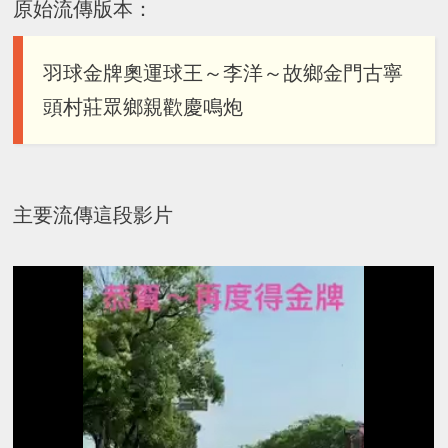
原始流傳版本：
羽球金牌奧運球王～李洋～故鄉金門古寧
頭村莊眾鄉親歡慶鳴炮
主要流傳這段影片