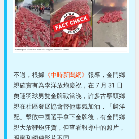
不過，根據
《中時新聞網》
報導，金門鄉
親確實有為李洋放炮慶祝，在 7 月 31 日
奧運羽球男雙金牌戰當晚，許多古寧頭鄉
親在社區發展協會替他集氣加油，「麟洋
配」擊敗中國選手拿下金牌後，有金門鄉
親大放鞭炮狂賀，但查看報導中的照片，
明顯和網傳影片不同。