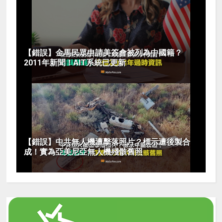
【錯誤】金馬民眾申請美簽會被列為中國籍？
2011年新聞！AIT系統已更新
【錯誤】中共無人機遭擊落照片？標示遭後製合
成！實為亞美尼亞無人機殘骸舊照