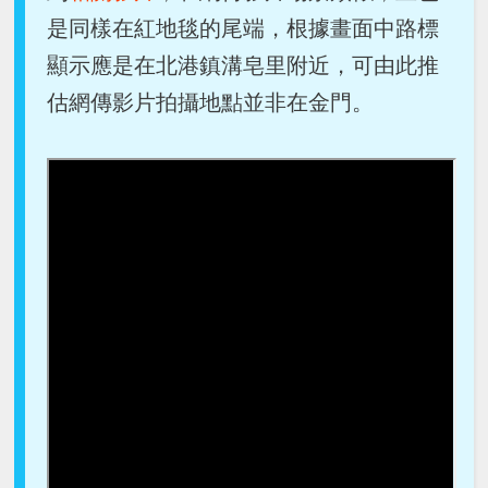
是同樣在紅地毯的尾端，根據畫面中路標
顯示應是在北港鎮溝皂里附近，可由此推
估網傳影片拍攝地點並非在金門。