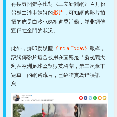
再搜尋關鍵字比對《三立新聞網》 4 月份
報導白沙屯媽祖的
影片
，可知網傳影片拍
攝的應是白沙屯媽祖進香活動，並非網傳
宣稱在金門的狀況。
此外，據印度媒體
《India Today》
報導，
該網傳影片還曾被用在宣稱是「慶祝義大
利在歐洲足球盃擊敗英格蘭，第二次拿下
冠軍」的網路流言，已經證實為錯誤訊
息。