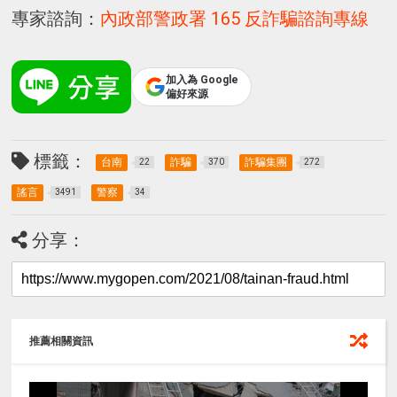
專家諮詢：
內政部警政署 165 反詐騙諮詢專線
加入為 Google
偏好來源
標籤：
台南
詐騙
詐騙集團
22
370
272
謠言
警察
3491
34
分享：
推薦相關資訊