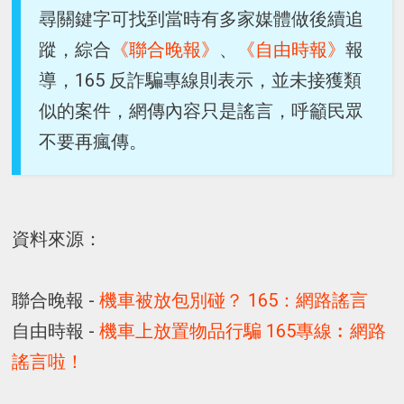
尋關鍵字可找到當時有多家媒體做後續追
蹤，綜合
《聯合晚報》
、
《自由時報》
報
導，165 反詐騙專線則表示，並未接獲類
似的案件，網傳內容只是謠言，呼籲民眾
不要再瘋傳。
資料來源：
聯合晚報 -
機車被放包別碰？ 165：網路謠言
自由時報 -
機車上放置物品行騙 165專線︰網路
謠言啦！