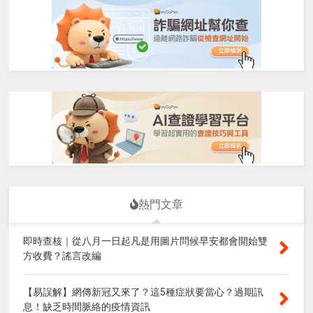
熱門文章
即時查核｜從八月一日起凡是用圖片問候早安都會開始雙
方收費？謠言改編
【易誤解】網傳新冠又來了？這5種症狀要當心？過期訊
息！缺乏時間脈絡的疫情資訊