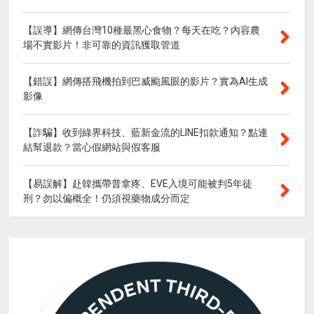
【誤導】網傳台灣10種最黑心食物？每天在吃？內容農
場不實影片！非可靠的資訊獲取管道
【錯誤】網傳搭飛機拍到巴威颱風眼的影片？實為AI生成
影像
【詐騙】收到綠界科技、藍新金流的LINE扣款通知？點連
結幫退款？當心假網站與假客服
【易誤解】赴韓攜帶普拿疼、EVE入境可能被判5年徒
刑？勿以偏概全！仍須視藥物成分而定