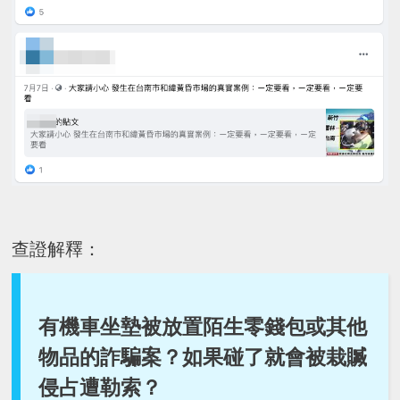
查證解釋：
有機車坐墊被放置陌生零錢包或其他
物品的詐騙案？如果碰了就會被栽贓
侵占遭勒索？