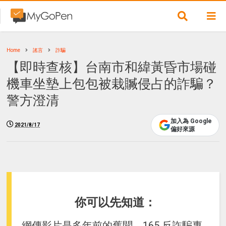
Home
謠言
詐騙
【即時查核】台南市和緯黃昏市場碰
機車坐墊上包包被栽贓侵占的詐騙？
警方澄清
加入為 Google
2021/8/17
偏好來源
你可以先知道：
網傳影片是多年前的舊聞，165 反詐騙專