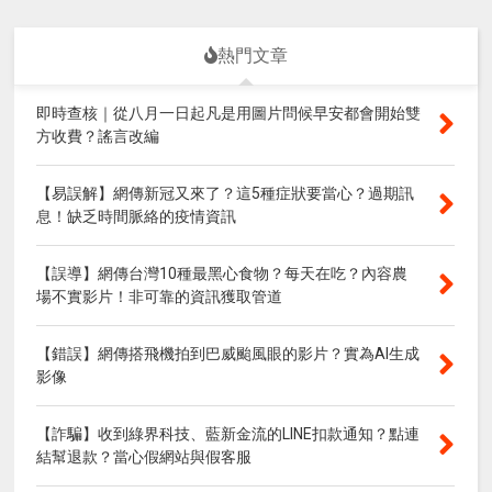
熱門文章
即時查核｜從八月一日起凡是用圖片問候早安都會開始雙
方收費？謠言改編
【易誤解】網傳新冠又來了？這5種症狀要當心？過期訊
息！缺乏時間脈絡的疫情資訊
【誤導】網傳台灣10種最黑心食物？每天在吃？內容農
場不實影片！非可靠的資訊獲取管道
【錯誤】網傳搭飛機拍到巴威颱風眼的影片？實為AI生成
影像
【詐騙】收到綠界科技、藍新金流的LINE扣款通知？點連
結幫退款？當心假網站與假客服