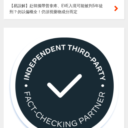
【易誤解】赴韓攜帶普拿疼、EVE入境可能被判5年徒
刑？勿以偏概全！仍須視藥物成分而定