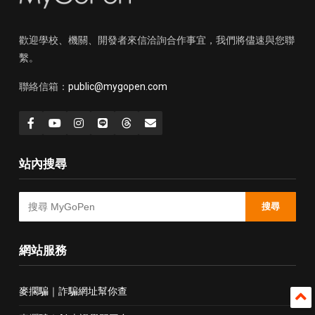
歡迎學校、機關、開發者來信洽詢合作事宜，我們將儘速與您聯
繫。
聯絡信箱：
public@mygopen.com
站內搜尋
搜尋
網站服務
麥擱騙｜詐騙網址幫你查