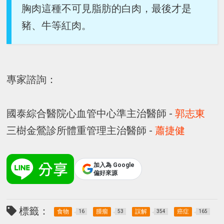
胸肉這種不可見脂肪的白肉，最後才是
豬、牛等紅肉。
專家諮詢：
國泰綜合醫院心血管中心準主治醫師 -
郭志東
三樹金鶯診所體重管理主治醫師 -
蕭捷健
加入為 Google
偏好來源
標籤：
食物
腫瘤
誤解
癌症
16
53
354
165