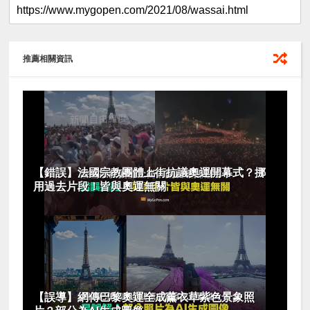
推薦相關資訊
【錯誤】法國宗教團體上街抗議奧運開幕式？挪
用過去片段！皆與奧運無關
【誤導】網傳巴黎奧運全成薰衣草紫色景象照