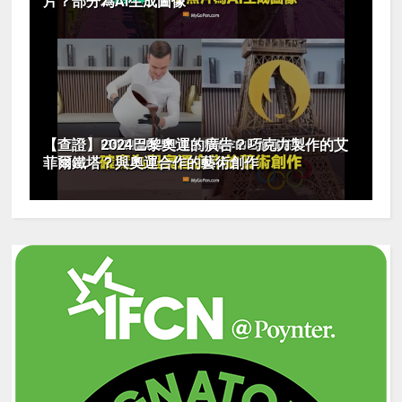
片？部分為AI生成圖像
【查證】2024巴黎奧運的廣告？巧克力製作的艾
菲爾鐵塔？與奧運合作的藝術創作