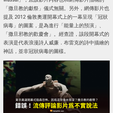
「撒旦教的獻祭」儀式無關。另外，網傳影片也
提及 2012 倫敦奧運開幕式上的一幕呈現「冠狀
病毒」的圖案，是為進行「能量上的預演」、
「撒旦邪教的歡慶會」。經查證，該段開幕式的
表演是代表浪漫詩人威廉．布雷克的詩中描繪的
神話，並非冠狀病毒的圖樣。