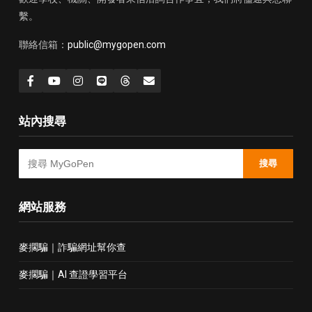
繫。
聯絡信箱：
public@mygopen.com
站內搜尋
搜尋
網站服務
麥擱騙｜詐騙網址幫你查
麥擱騙｜AI 查證學習平台