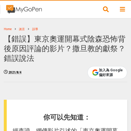
Home
謠言
誤導
【錯誤】東京奧運開幕式陰森恐怖背
後原因評論的影片？撒旦教的獻祭？
錯誤說法
加入為 Google
2021/8/4
偏好來源
你可以先知道：
經查證，網傳影片引述的「東京奧運開幕