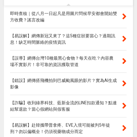
即時查核｜從八月一日起凡是用圖片問候早安都會開始雙
方收費？謠言改編
【易誤解】網傳新冠又來了？這5種症狀要當心？過期訊
息！缺乏時間脈絡的疫情資訊
【誤導】網傳台灣10種最黑心食物？每天在吃？內容農
場不實影片！非可靠的資訊獲取管道
【錯誤】網傳搭飛機拍到巴威颱風眼的影片？實為AI生成
影像
【詐騙】收到綠界科技、藍新金流的LINE扣款通知？點連
結幫退款？當心假網站與假客服
【易誤解】赴韓攜帶普拿疼、EVE入境可能被判5年徒
刑？勿以偏概全！仍須視藥物成分而定