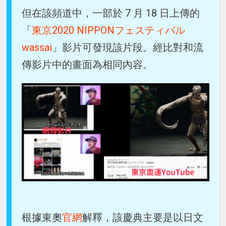
但在該頻道中，一部於 7 月 18 日上傳的
「
東京2020 NIPPONフェスティバル
wassai
」影片可發現該片段。經比對和流
傳影片中的畫面為相同內容。
根據東奧
官網
解釋，該慶典主要是以日文