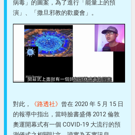
病毒」的圖案，為了進行「能量上的預
演」、「撒旦邪教的歡慶會」。
對此，
《路透社》
曾在 2020 年 5 月 15 日
的報導中指出，當時臉書盛傳 2012 倫敦
奧運開幕式有一個 COVID-19 大流行的預
測儀式之相關貼文。證實為不實訊息。