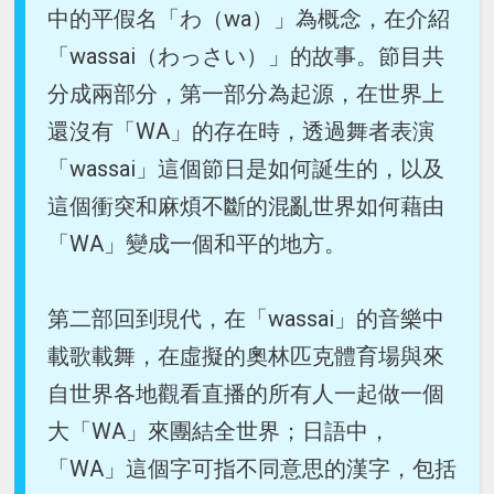
中的平假名「わ（wa）」為概念，在介紹
「wassai（わっさい）」的故事。節目共
分成兩部分，第一部分為起源，在世界上
還沒有「WA」的存在時，透過舞者表演
「wassai」這個節日是如何誕生的，以及
這個衝突和麻煩不斷的混亂世界如何藉由
「WA」變成一個和平的地方。
第二部回到現代，在「wassai」的音樂中
載歌載舞，在虛擬的奧林匹克體育場與來
自世界各地觀看直播的所有人一起做一個
大「WA」來團結全世界；日語中，
「WA」這個字可指不同意思的漢字，包括