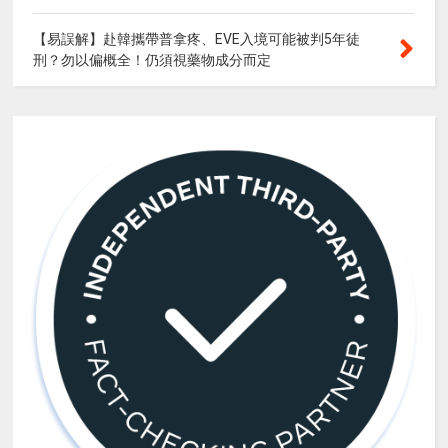
【易誤解】赴韓攜帶普拿疼、EVE入境可能被判5年徒
刑？勿以偏概全！仍須視藥物成分而定