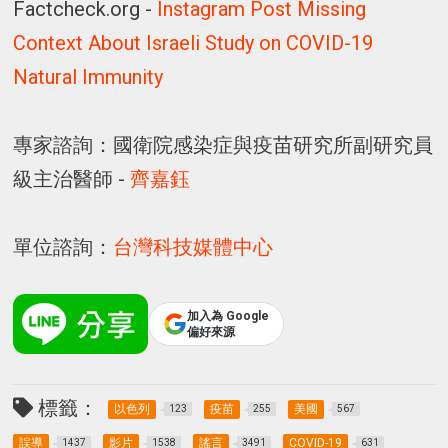
Factcheck.org -
Instagram Post Missing
Context About Israeli Study on COVID-19
Natural Immunity
專家諮詢：國衛院感染症與疫苗研究所副研究員
級主治醫師 -
齊嘉鈺
單位諮詢：
台灣科技媒體中心
加入為 Google
偏好來源
標籤：
以色列
疫苗
美國
123
255
567
誤導
影片
謠言
COVID-19
1437
1538
3491
631