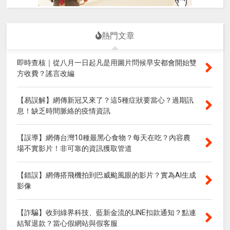
熱門文章
即時查核｜從八月一日起凡是用圖片問候早安都會開始雙
方收費？謠言改編
【易誤解】網傳新冠又來了？這5種症狀要當心？過期訊
息！缺乏時間脈絡的疫情資訊
【誤導】網傳台灣10種最黑心食物？每天在吃？內容農
場不實影片！非可靠的資訊獲取管道
【錯誤】網傳搭飛機拍到巴威颱風眼的影片？實為AI生成
影像
【詐騙】收到綠界科技、藍新金流的LINE扣款通知？點連
結幫退款？當心假網站與假客服