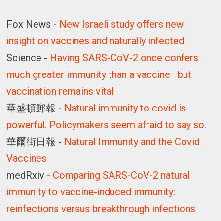
Fox News -
New Israeli study offers new
insight on vaccines and naturally infected
Science -
Having SARS-CoV-2 once confers
much greater immunity than a vaccine—but
vaccination remains vital
華盛頓郵報 -
Natural immunity to covid is
powerful. Policymakers seem afraid to say so.
華爾街日報 -
Natural Immunity and the Covid
Vaccines
medRxiv -
Comparing SARS-CoV-2 natural
immunity to vaccine-induced immunity:
reinfections versus breakthrough infections