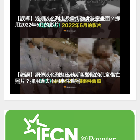
【誤導】近期以色列士兵當街強虜孩童畫面？挪
用2022年6月的影片
【錯誤】網傳以色列打巴勒斯坦醫院的兒童傷亡
照片？挪用過去不同事件舊照