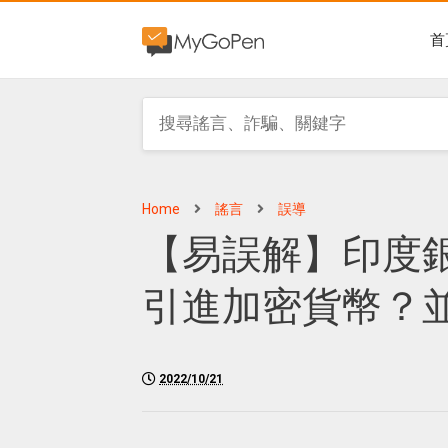
首
Home
謠言
誤導
【易誤解】印度銀
引進加密貨幣？
2022/10/21