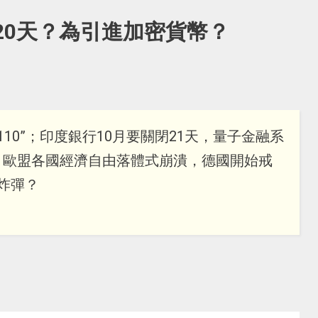
 20天？為引進加密貨幣？
110”；印度銀行10月要關閉21天，量子金融系
？歐盟各國經濟自由落體式崩潰，德國開始戒
炸彈？