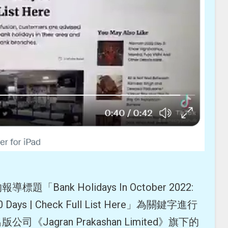
ank Holidays In October 2022:
 20 Days | Check Full List Here」為關鍵字進行
agran Prakashan Limited》旗下的