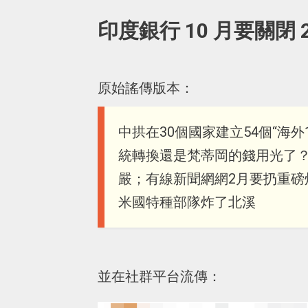
印度銀行 10 月要關閉
原始謠傳版本：
中拱在30個國家建立54個“海外
統轉換還是梵蒂岡的錢用光了
嚴；有線新聞網網2月要扔重磅
米國特種部隊炸了北溪
並在社群平台流傳：