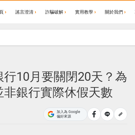
頁
謠言澄清
詐騙破解
實用教學
關於我們
行10月要關閉20天？為
並非銀行實際休假天數
加入為 Google
偏好來源