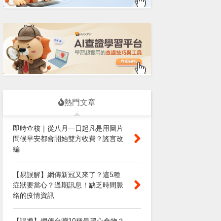
熱門文章
即時查核｜從八月一日起凡是用圖片
問候早安都會開始雙方收費？謠言改
編
【易誤解】網傳新冠又來了？這5種
症狀要當心？過期訊息！缺乏時間脈
絡的疫情資訊