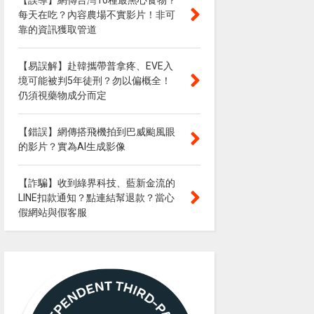
【誤導】網傳台灣10種最黑心食物？
每天在吃？內容農場不實影片！非可
靠的資訊獲取管道
【易誤解】赴韓攜帶普拿疼、EVE入
境可能被判5年徒刑？勿以偏概全！
仍須視藥物成分而定
【錯誤】網傳搭飛機拍到巴威颱風眼
的影片？實為AI生成影像
【詐騙】收到綠界科技、藍新金流的
LINE扣款通知？點連結幫退款？當心
假網站與假客服