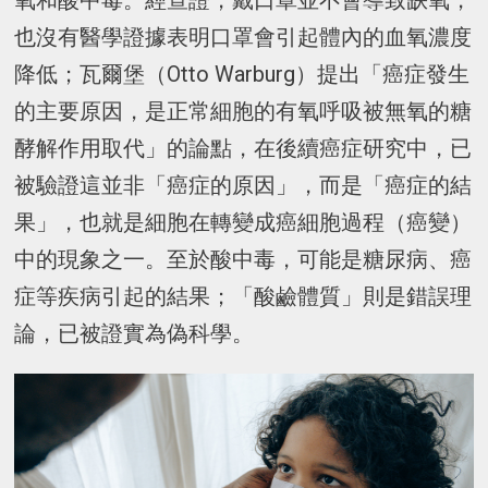
氧和酸中毒。經查證，戴口罩並不會導致缺氧，
也沒有醫學證據表明口罩會引起體內的血氧濃度
降低；瓦爾堡（Otto Warburg）提出「癌症發生
的主要原因，是正常細胞的有氧呼吸被無氧的糖
酵解作用取代」的論點，在後續癌症研究中，已
被驗證這並非「癌症的原因」，而是「癌症的結
果」，也就是細胞在轉變成癌細胞過程（癌變）
中的現象之一。至於酸中毒，可能是糖尿病、癌
症等疾病引起的結果；「酸鹼體質」則是錯誤理
論，已被證實為偽科學。