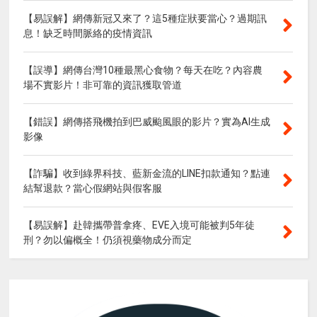
【易誤解】網傳新冠又來了？這5種症狀要當心？過期訊
息！缺乏時間脈絡的疫情資訊
【誤導】網傳台灣10種最黑心食物？每天在吃？內容農
場不實影片！非可靠的資訊獲取管道
【錯誤】網傳搭飛機拍到巴威颱風眼的影片？實為AI生成
影像
【詐騙】收到綠界科技、藍新金流的LINE扣款通知？點連
結幫退款？當心假網站與假客服
【易誤解】赴韓攜帶普拿疼、EVE入境可能被判5年徒
刑？勿以偏概全！仍須視藥物成分而定