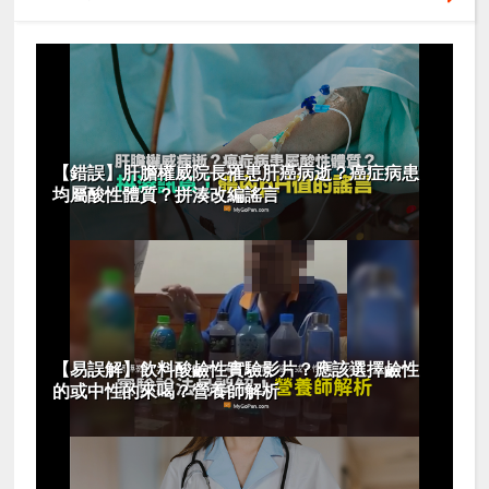
【錯誤】肝膽權威院長罹患肝癌病逝？癌症病患
均屬酸性體質？拼湊改編謠言
【易誤解】飲料酸鹼性實驗影片？應該選擇鹼性
的或中性的來喝？營養師解析