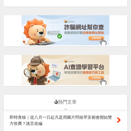
熱門文章
即時查核｜從八月一日起凡是用圖片問候早安都會開始雙
方收費？謠言改編