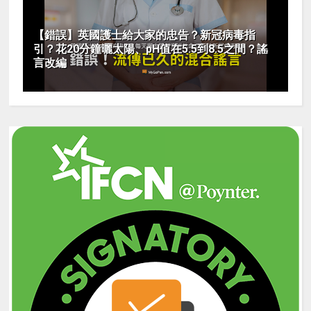
【錯誤】英國護士給大家的忠告？新冠病毒指
引？花20分鐘曬太陽、pH值在5.5到8.5之間？謠
言改編