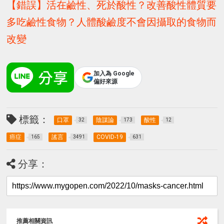
【錯誤】活在鹼性、死於酸性？改善酸性體質要
多吃鹼性食物？人體酸鹼度不會因攝取的食物而
改變
加入為 Google
偏好來源
標籤：
口罩
陰謀論
酸性
32
173
12
癌症
謠言
COVID-19
165
3491
631
分享：
推薦相關資訊