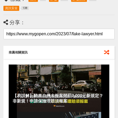
資訊安全
138
分享：
推薦相關資訊
【易誤解】騎車自摔未報案開罰3,000元新規定？
非新規！申請保險理賠須報案