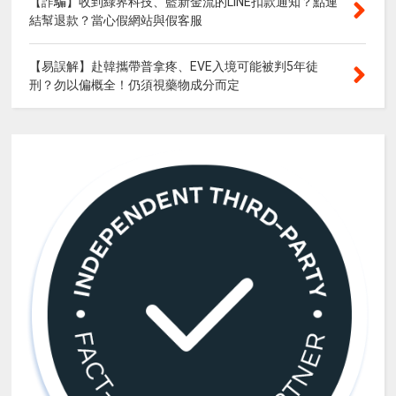
【詐騙】收到綠界科技、藍新金流的LINE扣款通知？點連
結幫退款？當心假網站與假客服
【易誤解】赴韓攜帶普拿疼、EVE入境可能被判5年徒
刑？勿以偏概全！仍須視藥物成分而定