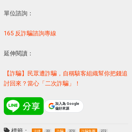
單位諮詢：
165 反詐騙諮詢專線
延伸閱讀：
【詐騙】民眾遭詐騙，自稱駭客組織幫你把錢追
討回來？當心「二次詐騙」！
加入為 Google
偏好來源
標籤：
法律
詐騙
詐騙集團
33
370
272