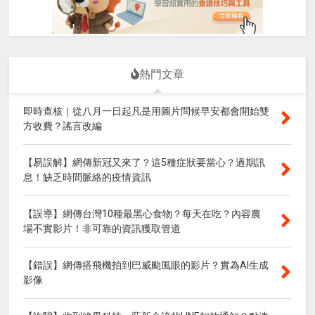
熱門文章
即時查核｜從八月一日起凡是用圖片問候早安都會開始雙
方收費？謠言改編
【易誤解】網傳新冠又來了？這5種症狀要當心？過期訊
息！缺乏時間脈絡的疫情資訊
【誤導】網傳台灣10種最黑心食物？每天在吃？內容農
場不實影片！非可靠的資訊獲取管道
【錯誤】網傳搭飛機拍到巴威颱風眼的影片？實為AI生成
影像