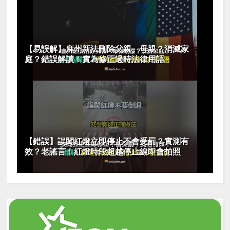
【易誤解】麻州新法刪除父親、母親？消滅家
庭？錯誤解讀！實為修正過時法律用語
【錯誤】誤闖紅燈立即停止不會受罰？實測有
效？老謠言！紅燈時段超越停止線即會拍照