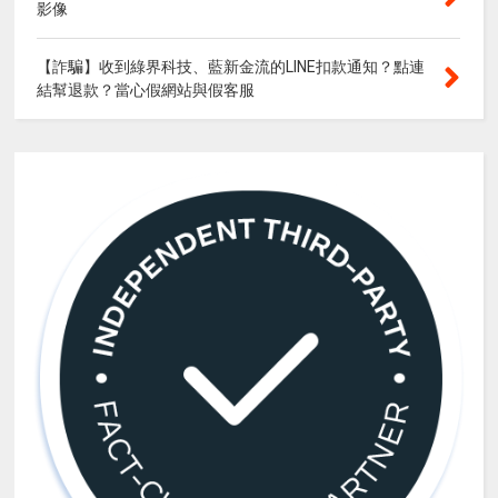
影像
【詐騙】收到綠界科技、藍新金流的LINE扣款通知？點連
結幫退款？當心假網站與假客服