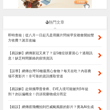
熱門文章
即時查核｜從八月一日起凡是用圖片問候早安都會開始雙
方收費？謠言改編
【易誤解】網傳新冠又來了？這5種症狀要當心？過期訊
息！缺乏時間脈絡的疫情資訊
【誤導】網傳台灣10種最黑心食物？每天在吃？內容農
場不實影片！非可靠的資訊獲取管道
【易誤解】赴韓攜帶普拿疼、EVE入境可能被判5年徒
刑？勿以偏概全！仍須視藥物成分而定
【錯誤】網傳搭飛機拍到巴威颱風眼的影片？實為AI生成