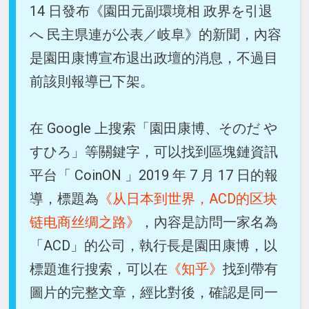
14 日發布《園田元副環境相 政界を引退
へ 民主県連が公表／岐阜》的新聞，內容
是園田康博宣布退出政壇的消息，不過目
前該則報導已下架。
在 Google 上搜索「園田康博、そのだ や
すひろ」等關鍵字，可以找到區塊鏈資訊
平台「 CoinON 」2019 年 7 月 17 日的報
導，標題為
《从日本到世界，ACD的区块
链电商丝绸之路》
，內容是訪問一家名為
「ACD」的公司，執行長是園田康博，以
標題進行搜索，可以在
《知乎》
找到帶有
圖片的完整文章，經比對後，確認是同一