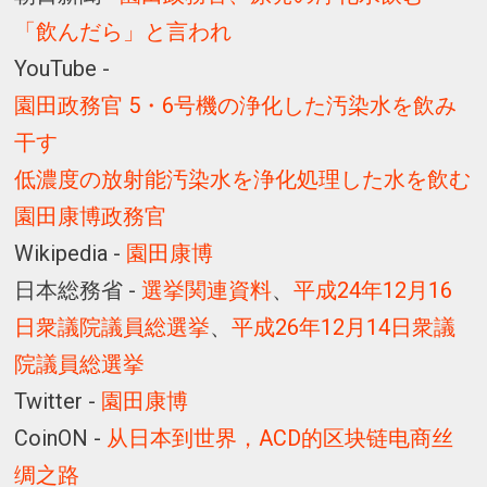
「飲んだら」と言われ
YouTube -
園田政務官 5・6号機の浄化した汚染水を飲み
干す
低濃度の放射能汚染水を浄化処理した水を飲む
園田康博政務官
Wikipedia -
園田康博
日本総務省 -
選挙関連資料
、
平成24年12月16
日衆議院議員総選挙
、
平成26年12月14日衆議
院議員総選挙
Twitter -
園田康博
CoinON -
从日本到世界，ACD的区块链电商丝
绸之路