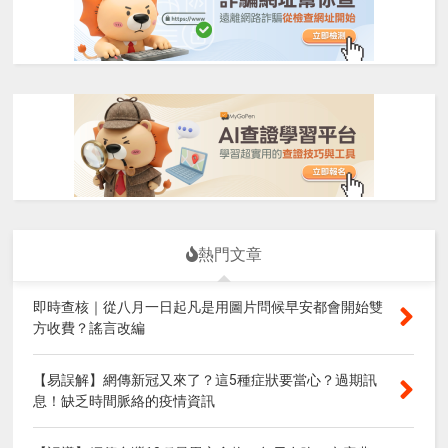
熱門文章
即時查核｜從八月一日起凡是用圖片問候早安都會開始雙
方收費？謠言改編
【易誤解】網傳新冠又來了？這5種症狀要當心？過期訊
息！缺乏時間脈絡的疫情資訊