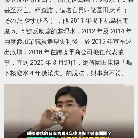
甚至死亡。經查證，這名官員叫做園田康博（
そのだ やすひろ ），他 2011 年喝下福島核電
廠 5、6 號反應爐的處理水，2012 年及 2014 年
兩度參加眾議員選舉失利後，於 2015 年宣布退
出政壇，2018 年在跨境電商公司擔任代表董
事，直到 2020 年 3 月卸任，網傳園田康博「喝
下核廢水 4 年後消失」的說法，與事實不符。