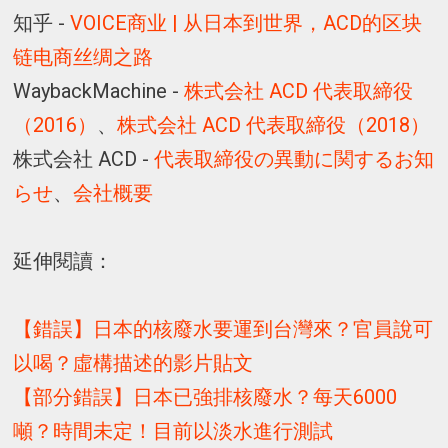
知乎 -
VOICE商业 | 从日本到世界，ACD的区块
链电商丝绸之路
WaybackMachine -
株式会社 ACD 代表取締役
（2016）
、
株式会社 ACD 代表取締役（2018）
株式会社 ACD -
代表取締役の異動に関するお知
らせ
、
会社概要
延伸閱讀：
【錯誤】日本的核廢水要運到台灣來？官員說可
以喝？虛構描述的影片貼文
【部分錯誤】日本已強排核廢水？每天6000
噸？時間未定！目前以淡水進行測試