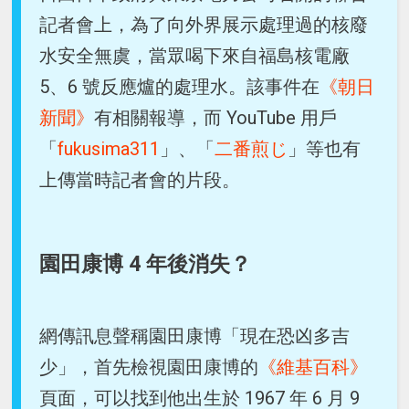
記者會上，為了向外界展示處理過的核廢
水安全無虞，當眾喝下來自福島核電廠
5、6 號反應爐的處理水。該事件在
《朝日
新聞》
有相關報導，而 YouTube 用戶
「
fukusima311
」、「
二番煎じ
」等也有
上傳當時記者會的片段。
園田康博 4 年後消失？
網傳訊息聲稱園田康博「現在恐凶多吉
少」，首先檢視園田康博的
《維基百科》
頁面，可以找到他出生於 1967 年 6 月 9