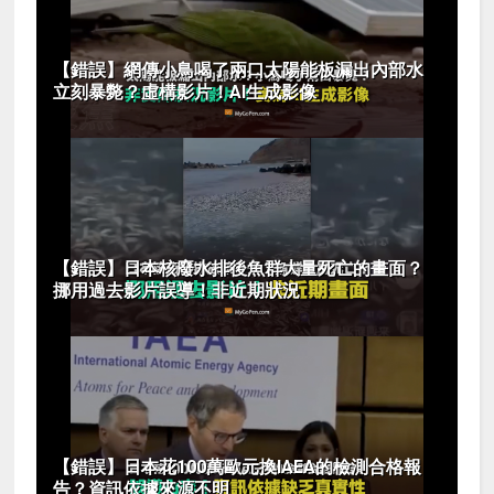
【錯誤】網傳小鳥喝了兩口太陽能板漏出內部水
立刻暴斃？虛構影片！AI生成影像
【錯誤】日本核廢水排後魚群大量死亡的畫面？
挪用過去影片誤導！非近期狀況
【錯誤】日本花100萬歐元換IAEA的檢測合格報
告？資訊依據來源不明