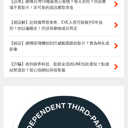
【誤導】網傳台灣10種最黑心食物？每天在吃？內容農
場不實影片！非可靠的資訊獲取管道
【易誤解】赴韓攜帶普拿疼、EVE入境可能被判5年徒
刑？勿以偏概全！仍須視藥物成分而定
【錯誤】網傳搭飛機拍到巴威颱風眼的影片？實為AI生成
影像
【詐騙】收到綠界科技、藍新金流的LINE扣款通知？點連
結幫退款？當心假網站與假客服