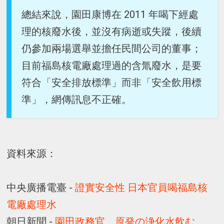
總結來說，園田康博在 2011 年喝下經處
理的核廢水後，並沒有病逝或失蹤，後續
仍參加兩場選舉並擔任民間公司的董事；
目前福島核電廠處理過的含氚廢水，是要
符合「安全排放標準」而非「安全飲用標
準」，網傳訊息不正確。
資料來源：
中央廣播電臺 -
證實安全性 日本官員喝福島核
電廠處理水
朝日新聞 -
園田政務官、原発の浄化水飲む