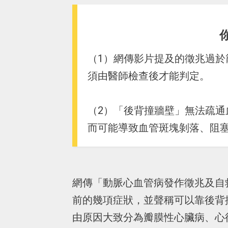
（1）網傳影片提及的徵兆過
須由醫師檢查後才能判定。
（2）「後背撞牆壁」無法疏
而可能導致血管斑塊剝落、阻
網傳「動脈心血管病發作徵兆及自
前的幾項症狀，並聲稱可以靠後背
由原因大致分為瓣膜性心臟病、心