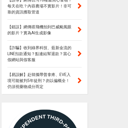
【誤導】網傳台灣10種最黑心食物？
每天在吃？內容農場不實影片！非可
靠的資訊獲取管道
【錯誤】網傳搭飛機拍到巴威颱風眼
的影片？實為AI生成影像
【詐騙】收到綠界科技、藍新金流的
LINE扣款通知？點連結幫退款？當心
假網站與假客服
【易誤解】赴韓攜帶普拿疼、EVE入
境可能被判5年徒刑？勿以偏概全！
仍須視藥物成分而定