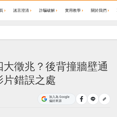
頁
謠言澄清
詐騙破解
實用教學
關於我們
四大徵兆？後背撞牆壁通
影片錯誤之處
加入為 Google
偏好來源