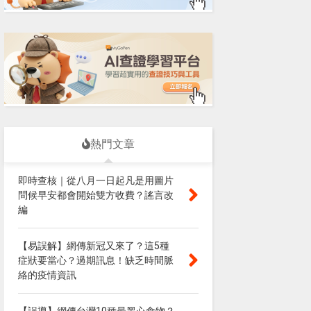
熱門文章
即時查核｜從八月一日起凡是用圖片
問候早安都會開始雙方收費？謠言改
編
【易誤解】網傳新冠又來了？這5種
症狀要當心？過期訊息！缺乏時間脈
絡的疫情資訊