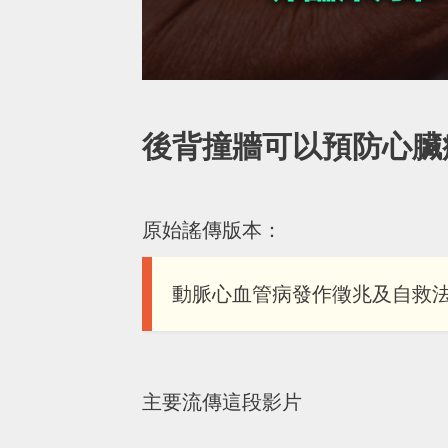
後背撞牆可以預防心臟
原始謠傳版本：
動脈心血管病發作徵兆及自救
主要流傳這段影片