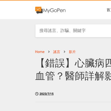
首
Home
謠言
影片
【錯誤】心臟病
血管？醫師詳解
2023/7/15