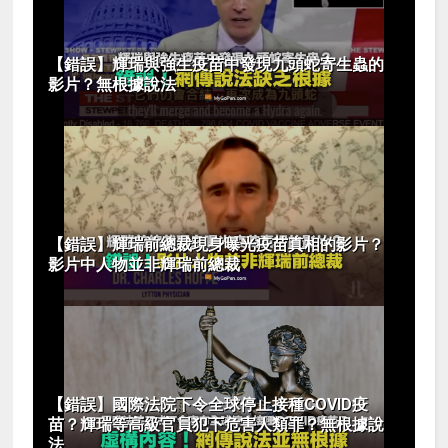
【錯誤】輝瑞與強生疫苗中發現九頭蛇寄生蟲的
影片？無根據說法
【錯誤】輝瑞前總裁現身曝光疫苗真相的影片？
影片中人物並非輝瑞前總裁
【錯誤】國際法院下令全球停止接種COVID疫
苗？輝瑞等高級官員犯下危害人類罪？無根據說
法