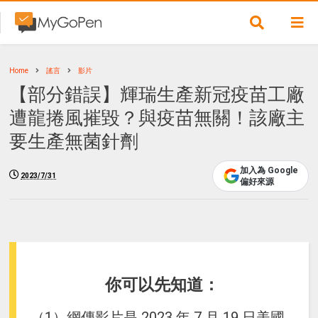
Home
謠言
影片
【部分錯誤】輝瑞生產新冠疫苗工廠
遭龍捲風摧毀？與疫苗無關！該廠主
要生產無菌針劑
加入為 Google
2023/7/31
偏好來源
你可以先知道：
（1）網傳影片是 2023 年 7 月 19 日美國