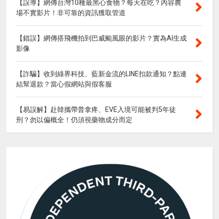
【誤導】網傳台灣10種最黑心食物？每天在吃？內容農
場不實影片！非可靠的資訊獲取管道
【錯誤】網傳搭飛機拍到巴威颱風眼的影片？實為AI生成
影像
【詐騙】收到綠界科技、藍新金流的LINE扣款通知？點連
結幫退款？當心假網站與假客服
【易誤解】赴韓攜帶普拿疼、EVE入境可能被判5年徒
刑？勿以偏概全！仍須視藥物成分而定