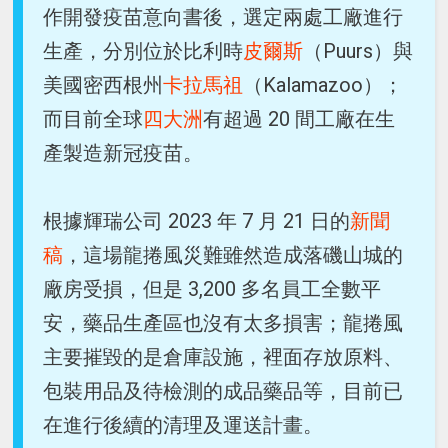
作開發疫苗意向書後，選定兩處工廠進行
生產，分別位於比利時
皮爾斯
（Puurs）與
美國密西根州
卡拉馬祖
（Kalamazoo）；
而目前全球
四大洲
有超過 20 間工廠在生
產製造新冠疫苗。
根據輝瑞公司 2023 年 7 月 21 日的
新聞
稿
，這場龍捲風災難雖然造成落磯山城的
廠房受損，但是 3,200 多名員工全數平
安，藥品生產區也沒有太多損害；龍捲風
主要摧毀的是倉庫設施，裡面存放原料、
包裝用品及待檢測的成品藥品等，目前已
在進行後續的清理及運送計畫。