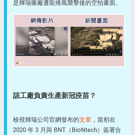
是輝瑞藥廠遭龍捲風襲擊後的空拍畫面。
該工廠負責生產新冠疫苗？
檢視輝瑞公司官網發布的
文章
，當初在
2020 年 3 月與 BNT（BioNtech）簽署合