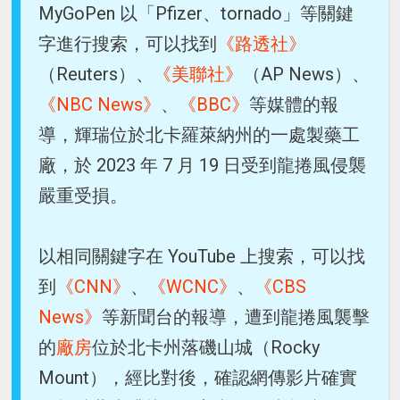
MyGoPen 以「Pfizer、tornado」等關鍵
字進行搜索，可以找到
《路透社》
（Reuters）、
《美聯社》
（AP News）、
《NBC News》
、
《BBC》
等媒體的報
導，輝瑞位於北卡羅萊納州的一處製藥工
廠，於 2023 年 7 月 19 日受到龍捲風侵襲
嚴重受損。
以相同關鍵字在 YouTube 上搜索，可以找
到
《CNN》
、
《WCNC》
、
《CBS
News》
等新聞台的報導，遭到龍捲風襲擊
的
廠房
位於北卡州落磯山城（Rocky
Mount），經比對後，確認網傳影片確實