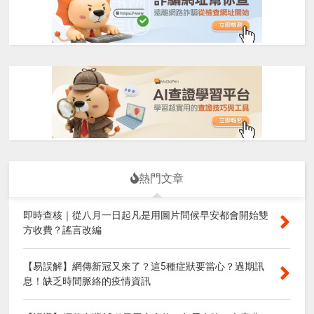
熱門文章
即時查核｜從八月一日起凡是用圖片問候早安都會開始雙
方收費？謠言改編
【易誤解】網傳新冠又來了？這5種症狀要當心？過期訊
息！缺乏時間脈絡的疫情資訊