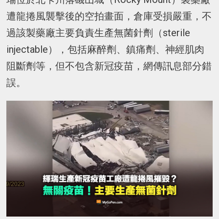
遭龍捲風襲擊後的空拍畫面，倉庫受損嚴重，不
過該製藥廠主要負責生產無菌針劑（sterile
injectable），包括麻醉劑、鎮痛劑、神經肌肉
阻斷劑等，但不包含新冠疫苗，網傳訊息部分錯
誤。