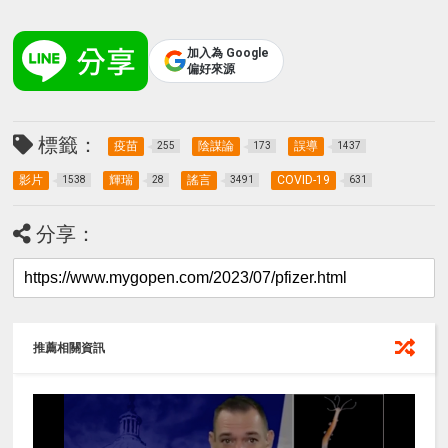
加入為 Google
偏好來源
標籤：
疫苗
陰謀論
誤導
255
173
1437
影片
輝瑞
謠言
COVID-19
1538
28
3491
631
分享：
推薦相關資訊