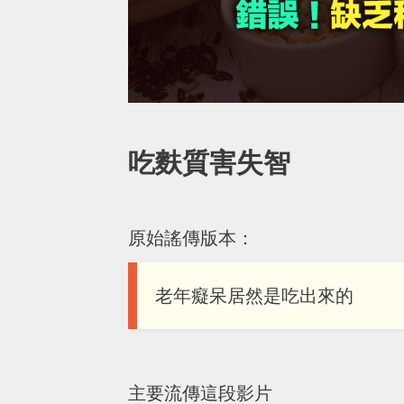
吃麩質害失智
原始謠傳版本：
老年癡呆居然是吃出來的
主要流傳這段影片