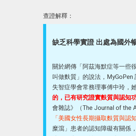
查證解釋：
缺乏科學實證 出處為國外
關於網傳「阿茲海默症等一些
叫做麩質」的說法，MyGoPe
失智症學會常務理事傅中玲，
的，已有研究證實麩質與認知
會雜誌》（The Journal of the 
「美國女性長期攝取麩質與認
糜瀉」患者的認知障礙有關係，所