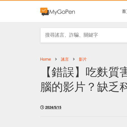
首
Home
謠言
影片
【錯誤】吃麩質
腦的影片？缺乏
2024/5/15