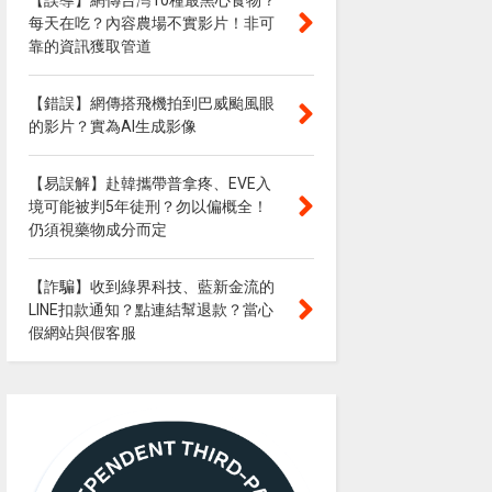
【誤導】網傳台灣10種最黑心食物？
每天在吃？內容農場不實影片！非可
靠的資訊獲取管道
【錯誤】網傳搭飛機拍到巴威颱風眼
的影片？實為AI生成影像
【易誤解】赴韓攜帶普拿疼、EVE入
境可能被判5年徒刑？勿以偏概全！
仍須視藥物成分而定
【詐騙】收到綠界科技、藍新金流的
LINE扣款通知？點連結幫退款？當心
假網站與假客服