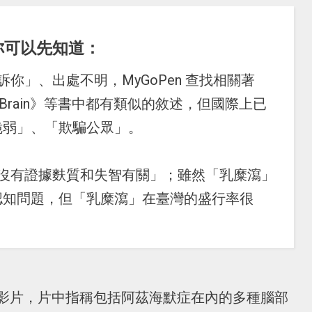
你可以先知道：
你」、出處不明，MyGoPen 查找相關著
rain Brain》等書中都有類似的敘述，但國際上已
脆弱」、「欺騙公眾」。
「沒有證據麩質和失智有關」；雖然「乳糜瀉」
認知問題，但「乳糜瀉」在臺灣的盛行率很
影片，片中指稱包括阿茲海默症在內的多種腦部