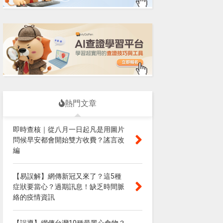
熱門文章
即時查核｜從八月一日起凡是用圖片
問候早安都會開始雙方收費？謠言改
編
【易誤解】網傳新冠又來了？這5種
症狀要當心？過期訊息！缺乏時間脈
絡的疫情資訊