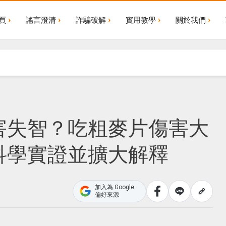
頁
謠言澄清
詐騙破解
實用教學
關於我們
害失智？吃粗麥片傷害大
科學實證並擴大解釋
加入為 Google
偏好來源