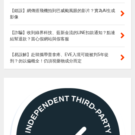
【錯誤】網傳搭飛機拍到巴威颱風眼的影片？實為AI生成
影像
【詐騙】收到綠界科技、藍新金流的LINE扣款通知？點連
結幫退款？當心假網站與假客服
【易誤解】赴韓攜帶普拿疼、EVE入境可能被判5年徒
刑？勿以偏概全！仍須視藥物成分而定