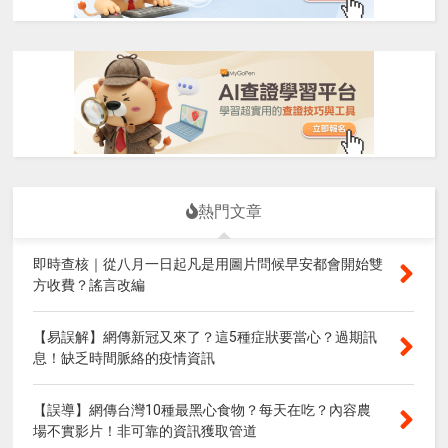
熱門文章
即時查核｜從八月一日起凡是用圖片問候早安都會開始雙
方收費？謠言改編
【易誤解】網傳新冠又來了？這5種症狀要當心？過期訊
息！缺乏時間脈絡的疫情資訊
【誤導】網傳台灣10種最黑心食物？每天在吃？內容農
場不實影片！非可靠的資訊獲取管道