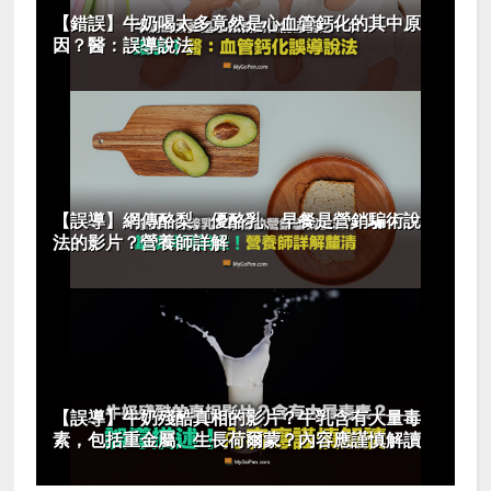
【錯誤】牛奶喝太多竟然是心血管鈣化的其中原
因？醫：誤導說法
【誤導】網傳酪梨、優酪乳、早餐是營銷騙術說
法的影片？營養師詳解
【誤導】牛奶殘酷真相的影片？牛乳含有大量毒
素，包括重金屬、生長荷爾蒙？內容應謹慎解讀