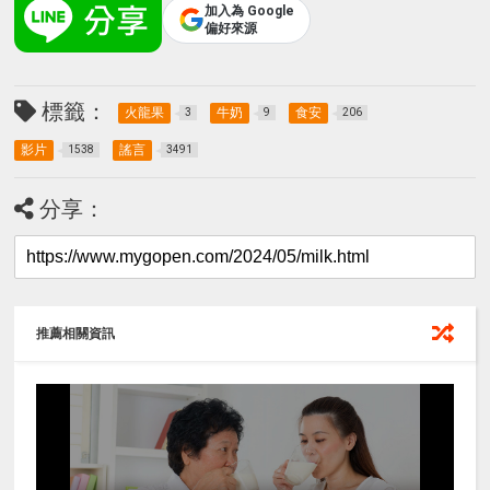
加入為 Google
偏好來源
標籤：
火龍果
牛奶
食安
3
9
206
影片
謠言
1538
3491
分享：
推薦相關資訊