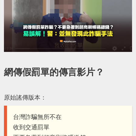
網傳假罰單的傳言影片？
原始謠傳版本：
台灣詐騙無所不在
收到交通罰單