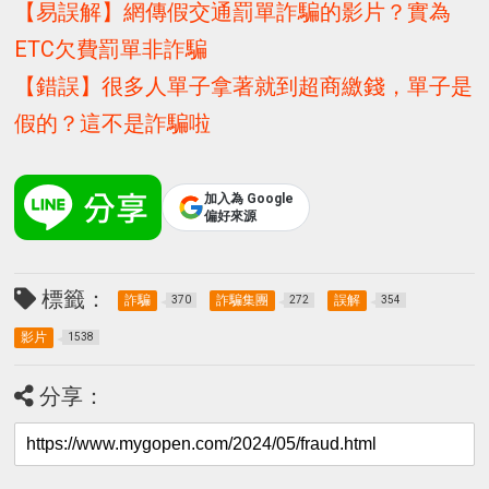
【易誤解】網傳假交通罰單詐騙的影片？實為
ETC欠費罰單非詐騙
【錯誤】很多人單子拿著就到超商繳錢，單子是
假的？這不是詐騙啦
加入為 Google
偏好來源
標籤：
詐騙
詐騙集團
誤解
370
272
354
影片
1538
分享：