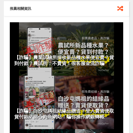
推薦相關資訊
【詐騙】農業試驗所採收新品種水果便宜賣？貨
到付款？農試所：不賣貨！假客服金流詐騙
【詐騙】白沙屯媽祖結緣品贈送？登入賣貨便取
貨付款？當心釣魚網站！騙你操作網銀轉帳