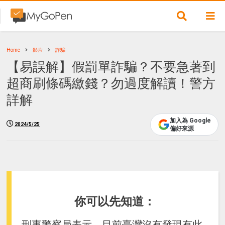
Home
影片
詐騙
【易誤解】假罰單詐騙？不要急著到
超商刷條碼繳錢？勿過度解讀！警方
詳解
加入為 Google
2024/5/25
偏好來源
你可以先知道：
刑事警察局表示，目前臺灣沒有發現有此