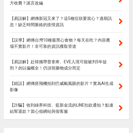
方收費？謠言改編
【易誤解】網傳新冠又來了？這5種症狀要當心？過期訊
息！缺乏時間脈絡的疫情資訊
【誤導】網傳台灣10種最黑心食物？每天在吃？內容農
場不實影片！非可靠的資訊獲取管道
【易誤解】赴韓攜帶普拿疼、EVE入境可能被判5年徒
刑？勿以偏概全！仍須視藥物成分而定
【錯誤】網傳搭飛機拍到巴威颱風眼的影片？實為AI生成
影像
【詐騙】收到綠界科技、藍新金流的LINE扣款通知？點連
結幫退款？當心假網站與假客服