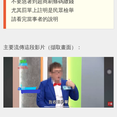
不要急著到超商刷條碼繳錢
尤其罰單上註明是民眾檢舉
請看完當事者的說明
主要流傳這段影片（擷取畫面）：