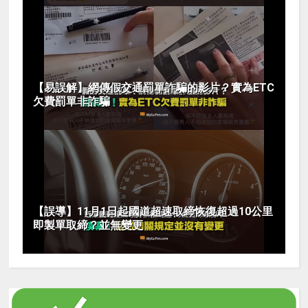
【易誤解】網傳假交通罰單詐騙的影片？實為ETC
欠費罰單非詐騙
【誤導】11月1日起國道超速取締恢復超過10公里
即製單取締？並無變更