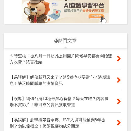
熱門文章
即時查核｜從八月一日起凡是用圖片問候早安都會開始雙
方收費？謠言改編
【易誤解】網傳新冠又來了？這5種症狀要當心？過期訊
息！缺乏時間脈絡的疫情資訊
【誤導】網傳台灣10種最黑心食物？每天在吃？內容農
場不實影片！非可靠的資訊獲取管道
【易誤解】赴韓攜帶普拿疼、EVE入境可能被判5年徒
刑？勿以偏概全！仍須視藥物成分而定