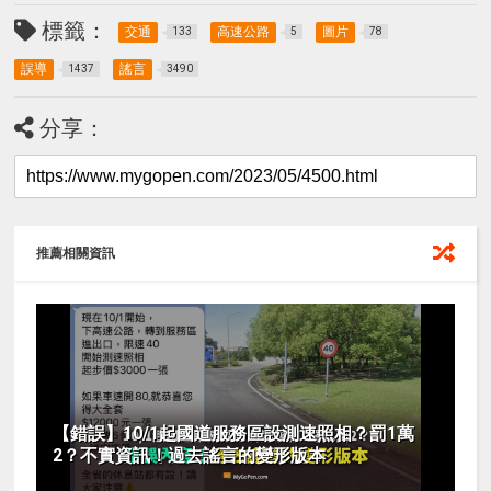
標籤：
交通
高速公路
圖片
133
5
78
誤導
謠言
1437
3490
分享：
推薦相關資訊
【錯誤】10/1起國道服務區設測速照相？罰1萬
2？不實資訊！過去謠言的變形版本