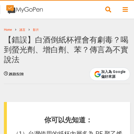
Home
謠言
影片
【錯誤】白酒倒紙杯裡會有劇毒？喝
到螢光劑、增白劑、苯？傳言為不實
說法
加入為 Google
2023/5/30
偏好來源
你可以先知道：
（1）台灣使用的紙杯內層多為 PE 聚乙烯