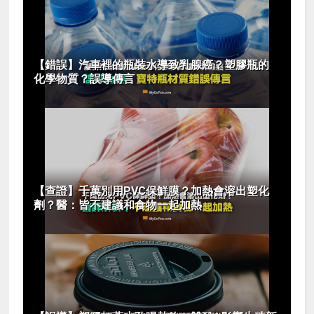
【錯誤】汽車裡的瓶裝水導致乳腺癌？塑膠瓶的
化學物質？誤導傳言
【查證】千萬別用PVC保鮮膜？加熱會溶出塑化
劑？醫：皆不建議和食物一起加熱