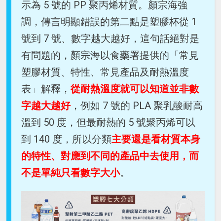
示為 5 號的 PP 聚丙烯材質。顏宗海強
調，傳言明顯錯誤的第二點是塑膠杯從 1
號到 7 號、數字越大越好，這句話絕對是
有問題的，顏宗海以食藥署提供的「常見
塑膠材質、特性、常見產品及耐熱溫度
表」解釋，
從耐熱溫度就可以知道並非數
字越大越好
，例如 7 號的 PLA 聚乳酸耐高
溫到 50 度，但最耐熱的 5 號聚丙烯可以
到 140 度，所以分類
主要還是看材質本身
的特性、對應到不同的產品中去使用，而
不是單純只看數字大小
。