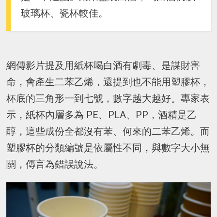
玻璃杯、瓷杯較佳。
網傳影片提及用紙杯喝白酒有劇毒、是謀財害
命，會產生二苯乙烯，還提到也不能用塑膠杯，
杯底的三角形一到七號，數字越大越好。專家表
示，紙杯內層多為 PE、PLA、PP，酒精是乙
醇，這些成份全都沒有苯、何來的二苯乙烯。而
塑膠杯的分類編號是依屬性不同，與數字大小無
關，傳言為錯誤說法。