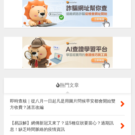
熱門文章
即時查核｜從八月一日起凡是用圖片問候早安都會開始雙
方收費？謠言改編
【易誤解】網傳新冠又來了？這5種症狀要當心？過期訊
息！缺乏時間脈絡的疫情資訊