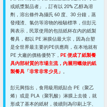
或紙漿製品者」，訂有以 20% 乙醇為溶
劑，溶出條件為攝氏 60 度、30 分鐘，蒸
發殘渣、氯仿等溶物的檢驗標準，但彭元
興表示，民眾使用的包括紙杯在內的紙製
餐具，都以 PE 淋膜佔最大宗，因為台塑
是全世界最主要的PE供應商，在本地就有
PE 大廠的價格優勢下，
PE 便成了紙製餐
具內部材質的市場主流，內層用蠟做的紙
製餐具「非常非常少見」
。
彭元興指出，食用級用紙貼合 PE（聚乙
烯）或是 PLA（聚乳酸）淋膜上去後，就
形成了基本的紙材，後續則為印刷上字、