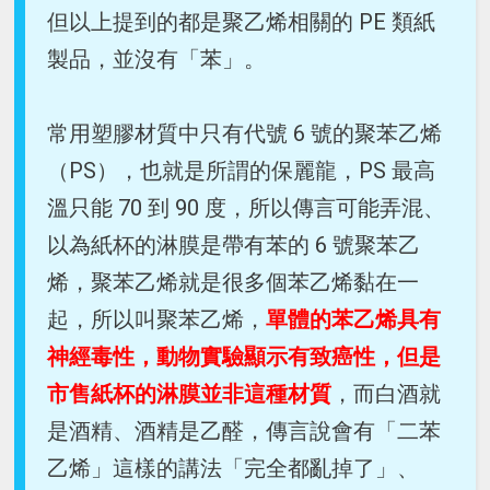
但以上提到的都是聚乙烯相關的 PE 類紙
製品，並沒有「苯」。
常用塑膠材質中只有代號 6 號的聚苯乙烯
（PS），也就是所謂的保麗龍，PS 最高
溫只能 70 到 90 度，所以傳言可能弄混、
以為紙杯的淋膜是帶有苯的 6 號聚苯乙
烯，聚苯乙烯就是很多個苯乙烯黏在一
起，所以叫聚苯乙烯，
單體的苯乙烯具有
神經毒性，動物實驗顯示有致癌性，但是
市售紙杯的淋膜並非這種材質
，而白酒就
是酒精、酒精是乙醛，傳言說會有「二苯
乙烯」這樣的講法「完全都亂掉了」、