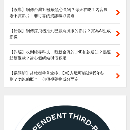
【誤導】網傳台灣10種最黑心食物？每天在吃？內容農
場不實影片！非可靠的資訊獲取管道
【錯誤】網傳搭飛機拍到巴威颱風眼的影片？實為AI生成
影像
【詐騙】收到綠界科技、藍新金流的LINE扣款通知？點連
結幫退款？當心假網站與假客服
【易誤解】赴韓攜帶普拿疼、EVE入境可能被判5年徒
刑？勿以偏概全！仍須視藥物成分而定