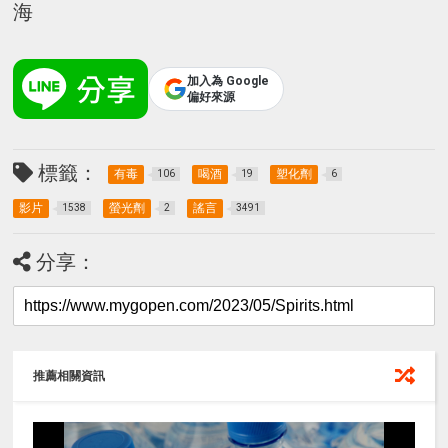
海
加入為 Google
偏好來源
標籤：
有毒
喝酒
塑化劑
106
19
6
影片
螢光劑
謠言
1538
2
3491
分享：
推薦相關資訊