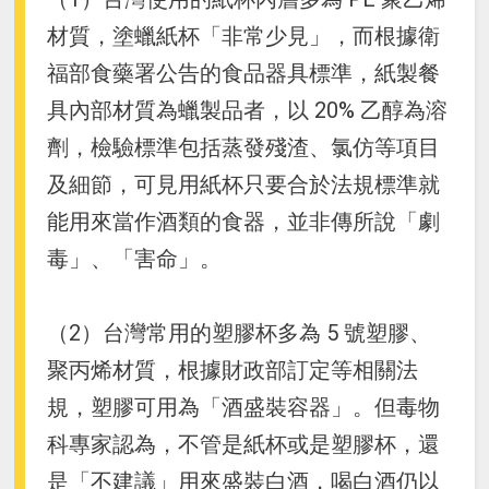
材質，塗蠟紙杯「非常少見」，而根據衛
福部食藥署公告的食品器具標準，紙製餐
具內部材質為蠟製品者，以 20% 乙醇為溶
劑，檢驗標準包括蒸發殘渣、氯仿等項目
及細節，可見用紙杯只要合於法規標準就
能用來當作酒類的食器，並非傳所說「劇
毒」、「害命」。
（2）台灣常用的塑膠杯多為 5 號塑膠、
聚丙烯材質，根據財政部訂定等相關法
規，塑膠可用為「酒盛裝容器」。但毒物
科專家認為，不管是紙杯或是塑膠杯，還
是「不建議」用來盛裝白酒，喝白酒仍以