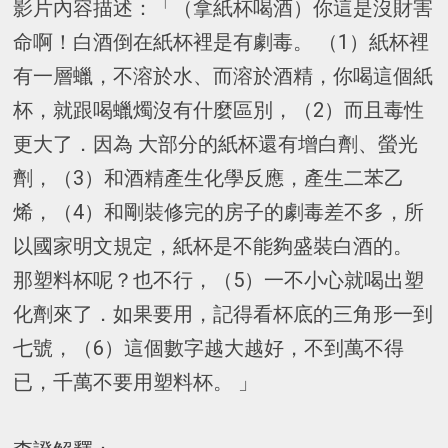
影片內容描述：「（拿紙杯喝酒）你這是沒財害
命啊！白酒倒在紙杯裡是有劇毒。 （1）紙杯裡
有一層蠟，不溶於水、而溶於酒精，你喝這個紙
杯，就跟喝蠟燭沒有什麼區別，（2）而且毒性
更大了．因為 大部分的紙杯還有增白劑、螢光
劑，（3）和酒精產生化學反應，產生二苯乙
烯，（4）和剛裝修完的房子的劇毒差不多，所
以國家明文規定，紙杯是不能夠盛裝白酒的。
那塑料杯呢？也不行，（5）一不小心就喝出塑
化劑來了．如果要用，記得看杯底的三角形一到
七號，（6）這個數字越大越好，不到萬不得
已，千萬不要用塑料杯。 」