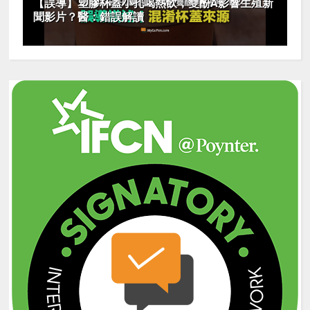
【誤導】塑膠杯蓋小孔喝熱飲，雙酚A影響生殖新
聞影片？醫：錯誤解讀