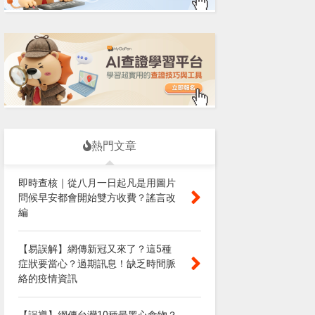
熱門文章
即時查核｜從八月一日起凡是用圖片
問候早安都會開始雙方收費？謠言改
編
【易誤解】網傳新冠又來了？這5種
症狀要當心？過期訊息！缺乏時間脈
絡的疫情資訊