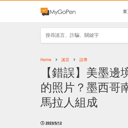
首
Home
謠言
誤導
【錯誤】美墨邊
的照片？墨西哥
馬拉人組成
2023/5/12