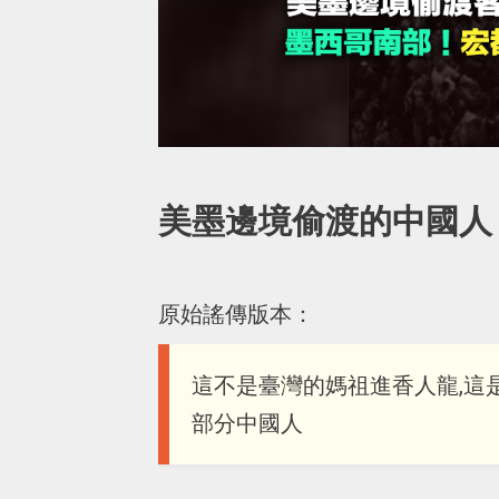
美墨邊境偷渡的中國人
原始謠傳版本：
這不是臺灣的媽祖進香人龍,這
部分中國人