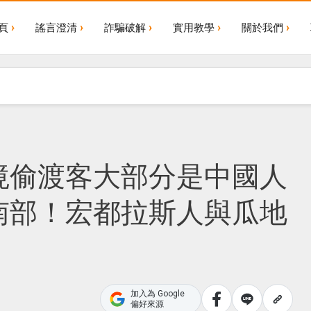
頁
謠言澄清
詐騙破解
實用教學
關於我們
境偷渡客大部分是中國人
南部！宏都拉斯人與瓜地
加入為 Google
偏好來源