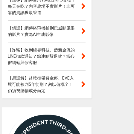
【誤導】網傳台灣10種最黑心食物？
每天在吃？內容農場不實影片！非可
靠的資訊獲取管道
【錯誤】網傳搭飛機拍到巴威颱風眼
的影片？實為AI生成影像
【詐騙】收到綠界科技、藍新金流的
LINE扣款通知？點連結幫退款？當心
假網站與假客服
【易誤解】赴韓攜帶普拿疼、EVE入
境可能被判5年徒刑？勿以偏概全！
仍須視藥物成分而定