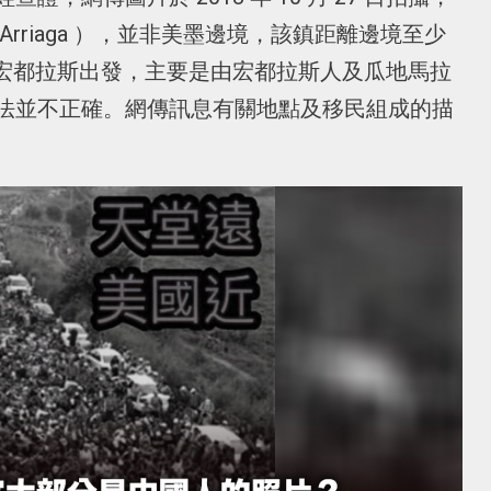
rriaga ），並非美墨邊境，該鎮距離邊境至少
伍從宏都拉斯出發，主要是由宏都拉斯人及瓜地馬拉
法並不正確。網傳訊息有關地點及移民組成的描